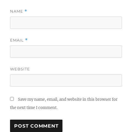
NAME
*
EMAIL
*
WEBSITE
Save my name, email, and website in this browser for
the next time I comment.