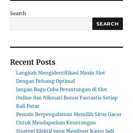
Search
SEARCH
Recent Posts
Langkah Mengidentifikasi Mesin Slot
Dengan Peluang Optimal
Jangan Ragu Coba Peruntungan di Slot
Online dan Nikmati Bonus Fantastis Setiap
Kali Putar
Pemain Berpengalaman Memilih Situs Gacor
Untuk Mendapatkan Keuntungan
Strategi Efektif yang Membuat Kamu Jadi