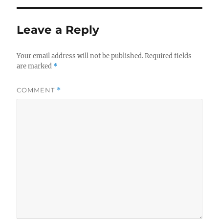
Leave a Reply
Your email address will not be published.
Required fields
are marked
*
COMMENT
*