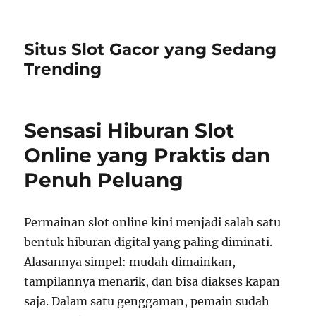
Situs Slot Gacor yang Sedang
Trending
Sensasi Hiburan Slot
Online yang Praktis dan
Penuh Peluang
Permainan slot online kini menjadi salah satu
bentuk hiburan digital yang paling diminati.
Alasannya simpel: mudah dimainkan,
tampilannya menarik, dan bisa diakses kapan
saja. Dalam satu genggaman, pemain sudah