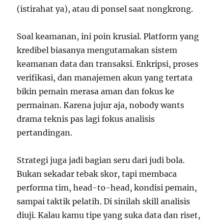
(istirahat ya), atau di ponsel saat nongkrong.
Soal keamanan, ini poin krusial. Platform yang
kredibel biasanya mengutamakan sistem
keamanan data dan transaksi. Enkripsi, proses
verifikasi, dan manajemen akun yang tertata
bikin pemain merasa aman dan fokus ke
permainan. Karena jujur aja, nobody wants
drama teknis pas lagi fokus analisis
pertandingan.
Strategi juga jadi bagian seru dari judi bola.
Bukan sekadar tebak skor, tapi membaca
performa tim, head-to-head, kondisi pemain,
sampai taktik pelatih. Di sinilah skill analisis
diuji. Kalau kamu tipe yang suka data dan riset,