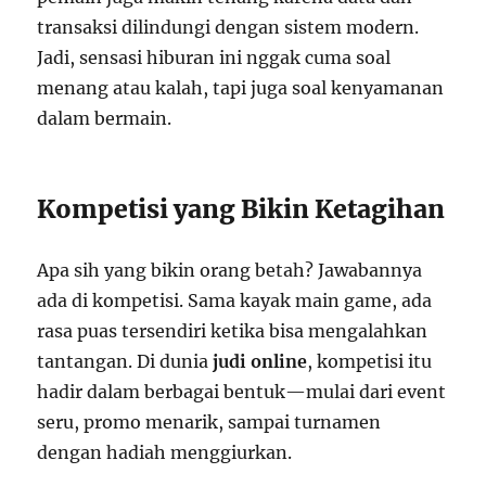
transaksi dilindungi dengan sistem modern.
Jadi, sensasi hiburan ini nggak cuma soal
menang atau kalah, tapi juga soal kenyamanan
dalam bermain.
Kompetisi yang Bikin Ketagihan
Apa sih yang bikin orang betah? Jawabannya
ada di kompetisi. Sama kayak main game, ada
rasa puas tersendiri ketika bisa mengalahkan
tantangan. Di dunia
judi online
, kompetisi itu
hadir dalam berbagai bentuk—mulai dari event
seru, promo menarik, sampai turnamen
dengan hadiah menggiurkan.