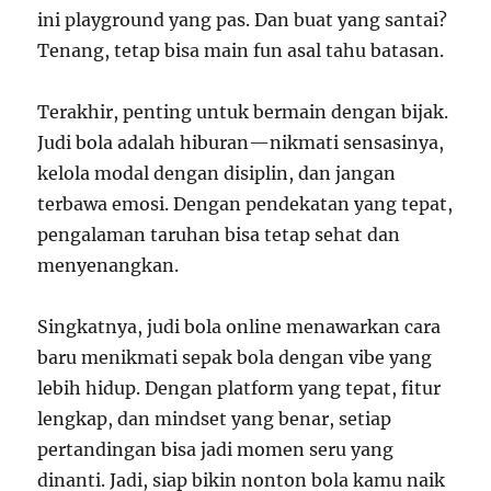
ini playground yang pas. Dan buat yang santai?
Tenang, tetap bisa main fun asal tahu batasan.
Terakhir, penting untuk bermain dengan bijak.
Judi bola adalah hiburan—nikmati sensasinya,
kelola modal dengan disiplin, dan jangan
terbawa emosi. Dengan pendekatan yang tepat,
pengalaman taruhan bisa tetap sehat dan
menyenangkan.
Singkatnya, judi bola online menawarkan cara
baru menikmati sepak bola dengan vibe yang
lebih hidup. Dengan platform yang tepat, fitur
lengkap, dan mindset yang benar, setiap
pertandingan bisa jadi momen seru yang
dinanti. Jadi, siap bikin nonton bola kamu naik