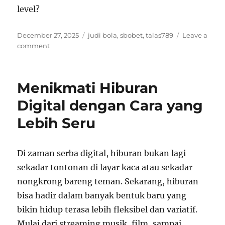
level?
Posted
Tags
December 27, 2025
judi bola
,
sbobet
,
talas789
Leave a
on
on
comment
Sensasi
Judi
Bola
Menikmati Hiburan
Online
yang
Digital dengan Cara yang
Bikin
Lebih Seru
Nonton
Bola
Makin
Hidup
Di zaman serba digital, hiburan bukan lagi
sekadar tontonan di layar kaca atau sekadar
nongkrong bareng teman. Sekarang, hiburan
bisa hadir dalam banyak bentuk baru yang
bikin hidup terasa lebih fleksibel dan variatif.
Mulai dari streaming musik, film, sampai