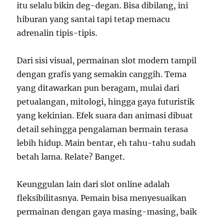
itu selalu bikin deg-degan. Bisa dibilang, ini
hiburan yang santai tapi tetap memacu
adrenalin tipis-tipis.
Dari sisi visual, permainan slot modern tampil
dengan grafis yang semakin canggih. Tema
yang ditawarkan pun beragam, mulai dari
petualangan, mitologi, hingga gaya futuristik
yang kekinian. Efek suara dan animasi dibuat
detail sehingga pengalaman bermain terasa
lebih hidup. Main bentar, eh tahu-tahu sudah
betah lama. Relate? Banget.
Keunggulan lain dari slot online adalah
fleksibilitasnya. Pemain bisa menyesuaikan
permainan dengan gaya masing-masing, baik