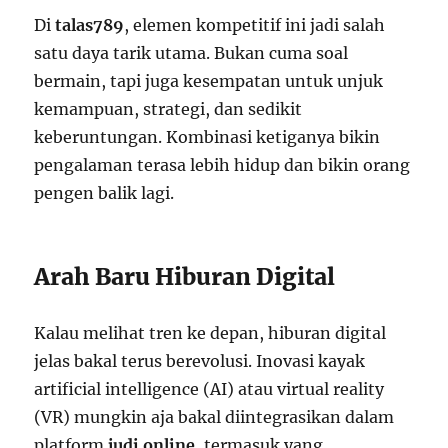
Di
talas789
, elemen kompetitif ini jadi salah
satu daya tarik utama. Bukan cuma soal
bermain, tapi juga kesempatan untuk unjuk
kemampuan, strategi, dan sedikit
keberuntungan. Kombinasi ketiganya bikin
pengalaman terasa lebih hidup dan bikin orang
pengen balik lagi.
Arah Baru Hiburan Digital
Kalau melihat tren ke depan, hiburan digital
jelas bakal terus berevolusi. Inovasi kayak
artificial intelligence (AI) atau virtual reality
(VR) mungkin aja bakal diintegrasikan dalam
platform
judi online
, termasuk yang