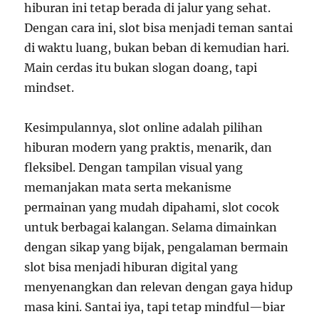
hiburan ini tetap berada di jalur yang sehat.
Dengan cara ini, slot bisa menjadi teman santai
di waktu luang, bukan beban di kemudian hari.
Main cerdas itu bukan slogan doang, tapi
mindset.
Kesimpulannya, slot online adalah pilihan
hiburan modern yang praktis, menarik, dan
fleksibel. Dengan tampilan visual yang
memanjakan mata serta mekanisme
permainan yang mudah dipahami, slot cocok
untuk berbagai kalangan. Selama dimainkan
dengan sikap yang bijak, pengalaman bermain
slot bisa menjadi hiburan digital yang
menyenangkan dan relevan dengan gaya hidup
masa kini. Santai iya, tapi tetap mindful—biar