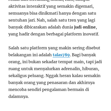
aktivitas interaktif yang semakin digemari,
semuanya bisa dinikmati hanya dengan satu
sentuhan jari. Nah, salah satu tren yang lagi
banyak dibicarakan adalah dunia
judi online
,
yang hadir dengan berbagai platform inovatif.
Salah satu platform yang makin sering disebut
belakangan ini adalah
talas789
. Bagi banyak
orang, ini bukan sekadar tempat main, tapi jadi
ruang untuk menyalurkan adrenalin, hiburan,
sekaligus peluang. Nggak heran kalau semakin
banyak orang yang penasaran dan akhirnya
mencoba sendiri pengalaman bermain di
dalamnya.