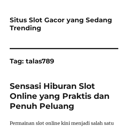
Situs Slot Gacor yang Sedang
Trending
Tag:
talas789
Sensasi Hiburan Slot
Online yang Praktis dan
Penuh Peluang
Permainan slot online kini menjadi salah satu