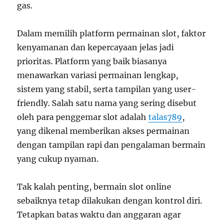
gas.
Dalam memilih platform permainan slot, faktor
kenyamanan dan kepercayaan jelas jadi
prioritas. Platform yang baik biasanya
menawarkan variasi permainan lengkap,
sistem yang stabil, serta tampilan yang user-
friendly. Salah satu nama yang sering disebut
oleh para penggemar slot adalah
talas789
,
yang dikenal memberikan akses permainan
dengan tampilan rapi dan pengalaman bermain
yang cukup nyaman.
Tak kalah penting, bermain slot online
sebaiknya tetap dilakukan dengan kontrol diri.
Tetapkan batas waktu dan anggaran agar