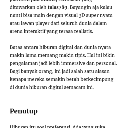
ditawarkan oleh
talas789
. Bayangin aja kalau
nanti bisa main dengan visual 3D super nyata
atau lawan player dari seluruh dunia dalam
arena interaktif yang terasa realistis.
Batas antara hiburan digital dan dunia nyata
makin lama memang makin tipis. Hal ini bikin
pengalaman jadi lebih immersive dan personal.
Bagi banyak orang, ini jadi salah satu alasan
kenapa mereka semakin betah berkecimpung
di dunia hiburan digital semacam ini.
Penutup
Hiburan itu soal preferensi. Ada yang suka