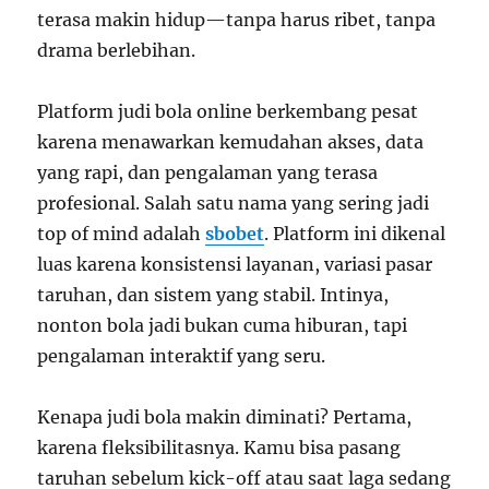
terasa makin hidup—tanpa harus ribet, tanpa
drama berlebihan.
Platform judi bola online berkembang pesat
karena menawarkan kemudahan akses, data
yang rapi, dan pengalaman yang terasa
profesional. Salah satu nama yang sering jadi
top of mind adalah
sbobet
. Platform ini dikenal
luas karena konsistensi layanan, variasi pasar
taruhan, dan sistem yang stabil. Intinya,
nonton bola jadi bukan cuma hiburan, tapi
pengalaman interaktif yang seru.
Kenapa judi bola makin diminati? Pertama,
karena fleksibilitasnya. Kamu bisa pasang
taruhan sebelum kick-off atau saat laga sedang