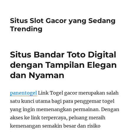
Situs Slot Gacor yang Sedang
Trending
Situs Bandar Toto Digital
dengan Tampilan Elegan
dan Nyaman
panentogel
Link Togel gacor merupakan salah
satu kunci utama bagi para penggemar togel
yang ingin memenangkan permainan. Dengan
akses ke link terpercaya, peluang meraih
kemenangan semakin besar dan risiko