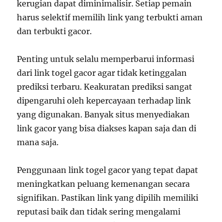
kerugian dapat diminimalisir. Setiap pemain
harus selektif memilih link yang terbukti aman
dan terbukti gacor.
Penting untuk selalu memperbarui informasi
dari link togel gacor agar tidak ketinggalan
prediksi terbaru. Keakuratan prediksi sangat
dipengaruhi oleh kepercayaan terhadap link
yang digunakan. Banyak situs menyediakan
link gacor yang bisa diakses kapan saja dan di
mana saja.
Penggunaan link togel gacor yang tepat dapat
meningkatkan peluang kemenangan secara
signifikan. Pastikan link yang dipilih memiliki
reputasi baik dan tidak sering mengalami