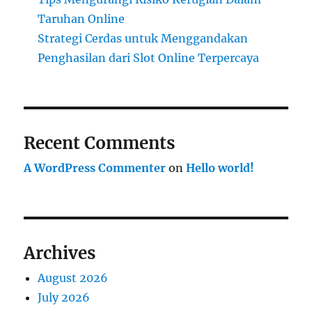
Taruhan Online
Strategi Cerdas untuk Menggandakan
Penghasilan dari Slot Online Terpercaya
Recent Comments
A WordPress Commenter
on
Hello world!
Archives
August 2026
July 2026