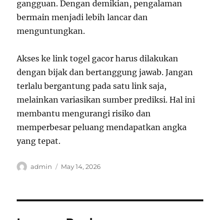
gangguan. Dengan demikian, pengalaman
bermain menjadi lebih lancar dan
menguntungkan.
Akses ke link togel gacor harus dilakukan
dengan bijak dan bertanggung jawab. Jangan
terlalu bergantung pada satu link saja,
melainkan variasikan sumber prediksi. Hal ini
membantu mengurangi risiko dan
memperbesar peluang mendapatkan angka
yang tepat.
Author
Posted
admin
May 14, 2026
on