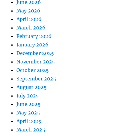
June 2026
May 2026
April 2026
March 2026
February 2026
January 2026
December 2025
November 2025
October 2025
September 2025
August 2025
July 2025
June 2025
May 2025
April 2025
March 2025