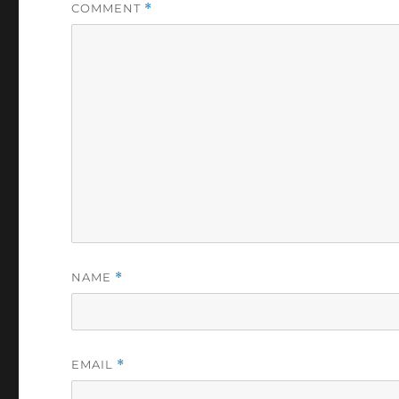
COMMENT
*
NAME
*
EMAIL
*