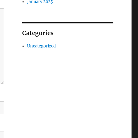
January 2025
Categories
Uncategorized