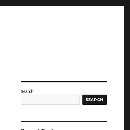
Search
SEARCH