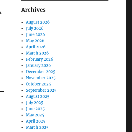
Archives
.
August 2026
July 2026
June 2026
May 2026
April 2026
March 2026
February 2026
January 2026
December 2025
November 2025
October 2025
September 2025
August 2025
July 2025
June 2025
May 2025
April 2025
March 2025