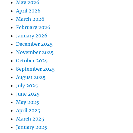
May 2026
April 2026
March 2026
February 2026
January 2026
December 2025
November 2025
October 2025
September 2025
August 2025
July 2025
June 2025
May 2025
April 2025
March 2025
January 2025