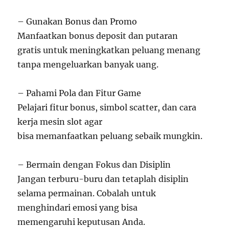
– Gunakan Bonus dan Promo
Manfaatkan bonus deposit dan putaran
gratis untuk meningkatkan peluang menang
tanpa mengeluarkan banyak uang.
– Pahami Pola dan Fitur Game
Pelajari fitur bonus, simbol scatter, dan cara
kerja mesin slot agar
bisa memanfaatkan peluang sebaik mungkin.
– Bermain dengan Fokus dan Disiplin
Jangan terburu-buru dan tetaplah disiplin
selama permainan. Cobalah untuk
menghindari emosi yang bisa
memengaruhi keputusan Anda.