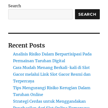
Search
SEARCH
Recent Posts
Analisis Risiko Dalam Berpartisipasi Pada
Permainan Taruhan Digital
Cara Mudah Menang Berkali-kali di Slot
Gacor melalui Link Slot Gacor Resmi dan
Terpercaya
Tips Mengurangi Risiko Kerugian Dalam
Taruhan Online
Strategi Cerdas untuk Menggandakan