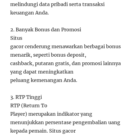
melindungi data pribadi serta transaksi
keuangan Anda.
2. Banyak Bonus dan Promosi
Situs
gacor cenderung menawarkan berbagai bonus
menarik, seperti bonus deposit,
cashback, putaran gratis, dan promosi lainnya
yang dapat meningkatkan
peluang kemenangan Anda.
3. RTP Tinggi
RTP (Return To
Player) merupakan indikator yang
menunjukkan persentase pengembalian uang
kepada pemain. Situs gacor