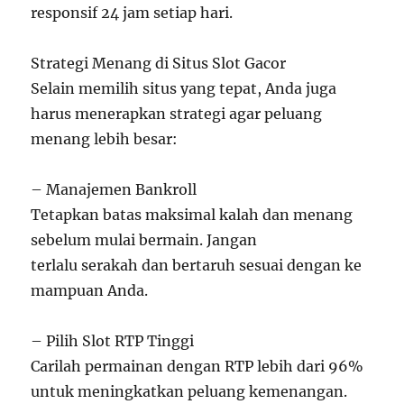
responsif 24 jam setiap hari.
Strategi Menang di Situs Slot Gacor
Selain memilih situs yang tepat, Anda juga
harus menerapkan strategi agar peluang
menang lebih besar:
– Manajemen Bankroll
Tetapkan batas maksimal kalah dan menang
sebelum mulai bermain. Jangan
terlalu serakah dan bertaruh sesuai dengan ke
mampuan Anda.
– Pilih Slot RTP Tinggi
Carilah permainan dengan RTP lebih dari 96%
untuk meningkatkan peluang kemenangan.