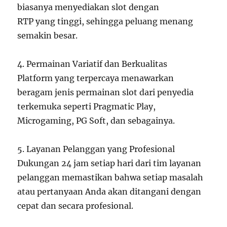
biasanya menyediakan slot dengan
RTP yang tinggi, sehingga peluang menang
semakin besar.
4. Permainan Variatif dan Berkualitas
Platform yang terpercaya menawarkan
beragam jenis permainan slot dari penyedia
terkemuka seperti Pragmatic Play,
Microgaming, PG Soft, dan sebagainya.
5. Layanan Pelanggan yang Profesional
Dukungan 24 jam setiap hari dari tim layanan
pelanggan memastikan bahwa setiap masalah
atau pertanyaan Anda akan ditangani dengan
cepat dan secara profesional.