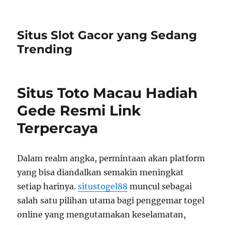
Situs Slot Gacor yang Sedang
Trending
Situs Toto Macau Hadiah
Gede Resmi Link
Terpercaya
Dalam realm angka, permintaan akan platform
yang bisa diandalkan semakin meningkat
setiap harinya.
situstogel88
muncul sebagai
salah satu pilihan utama bagi penggemar togel
online yang mengutamakan keselamatan,