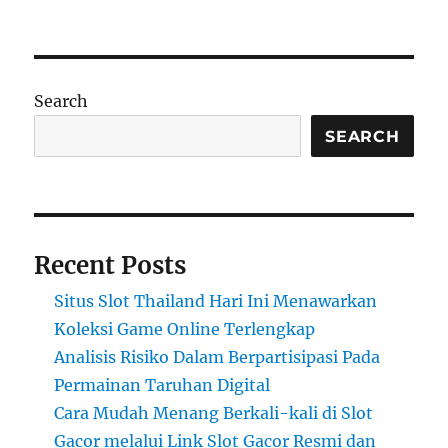
Search
SEARCH
Recent Posts
Situs Slot Thailand Hari Ini Menawarkan
Koleksi Game Online Terlengkap
Analisis Risiko Dalam Berpartisipasi Pada
Permainan Taruhan Digital
Cara Mudah Menang Berkali-kali di Slot
Gacor melalui Link Slot Gacor Resmi dan