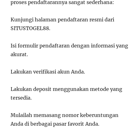
proses pendaftarannya sangat sederhana:
Kunjungi halaman pendaftaran resmi dari
SITUSTOGEL88.
Isi formulir pendaftaran dengan informasi yang
akurat.
Lakukan verifikasi akun Anda.
Lakukan deposit menggunakan metode yang
tersedia.
Mulailah memasang nomor keberuntungan
Anda di berbagai pasar favorit Anda.