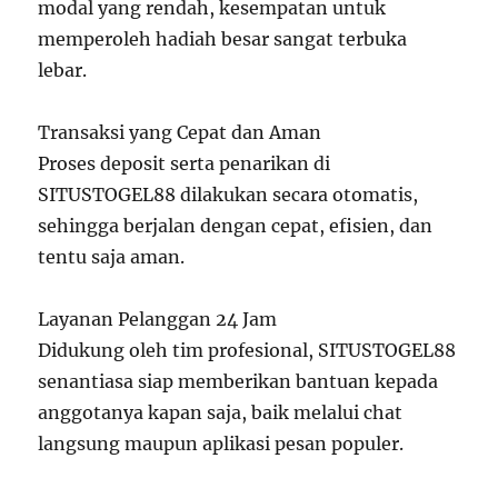
modal yang rendah, kesempatan untuk
memperoleh hadiah besar sangat terbuka
lebar.
Transaksi yang Cepat dan Aman
Proses deposit serta penarikan di
SITUSTOGEL88 dilakukan secara otomatis,
sehingga berjalan dengan cepat, efisien, dan
tentu saja aman.
Layanan Pelanggan 24 Jam
Didukung oleh tim profesional, SITUSTOGEL88
senantiasa siap memberikan bantuan kepada
anggotanya kapan saja, baik melalui chat
langsung maupun aplikasi pesan populer.