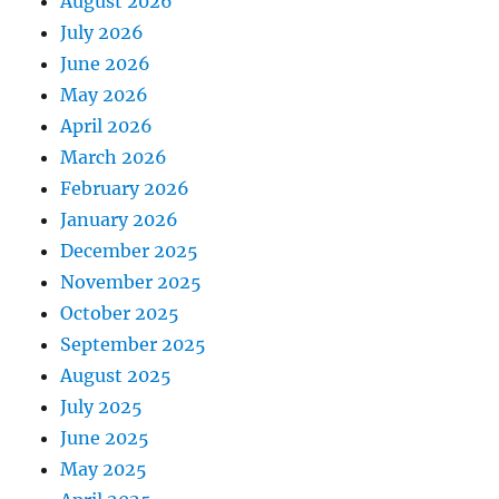
August 2026
July 2026
June 2026
May 2026
April 2026
March 2026
February 2026
January 2026
December 2025
November 2025
October 2025
September 2025
August 2025
July 2025
June 2025
May 2025