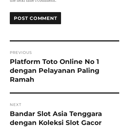
the next time I comment.
Post
PREVIOUS
navigation
Platform Toto Online No 1
Previous
post:
dengan Pelayanan Paling
Ramah
NEXT
Bandar Slot Asia Tenggara
Next
post:
dengan Koleksi Slot Gacor