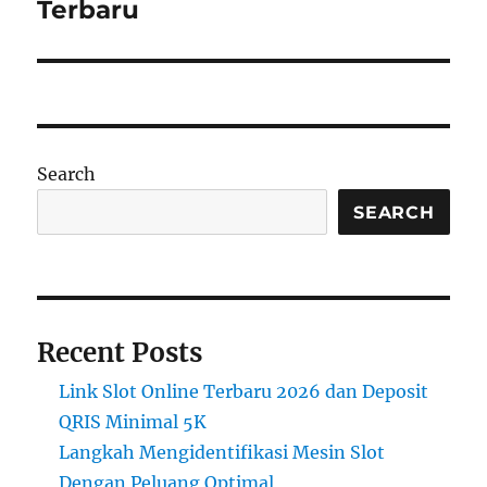
Terbaru
Search
SEARCH
Recent Posts
Link Slot Online Terbaru 2026 dan Deposit
QRIS Minimal 5K
Langkah Mengidentifikasi Mesin Slot
Dengan Peluang Optimal