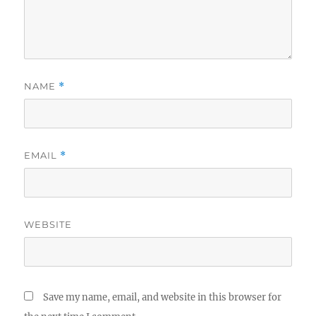
NAME
*
EMAIL
*
WEBSITE
Save my name, email, and website in this browser for