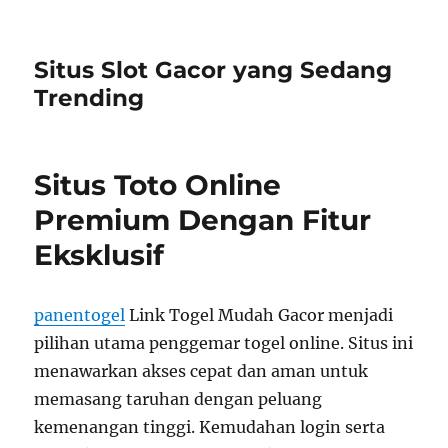
Situs Slot Gacor yang Sedang
Trending
Situs Toto Online
Premium Dengan Fitur
Eksklusif
panentogel
Link Togel Mudah Gacor menjadi
pilihan utama penggemar togel online. Situs ini
menawarkan akses cepat dan aman untuk
memasang taruhan dengan peluang
kemenangan tinggi. Kemudahan login serta