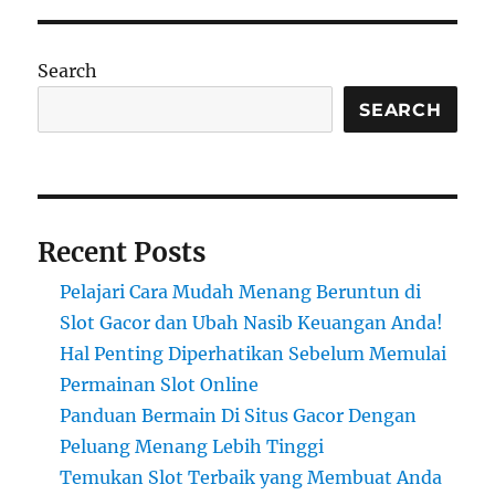
Main
Togel
Buat
Search
Pemula!
SEARCH
Recent Posts
Pelajari Cara Mudah Menang Beruntun di
Slot Gacor dan Ubah Nasib Keuangan Anda!
Hal Penting Diperhatikan Sebelum Memulai
Permainan Slot Online
Panduan Bermain Di Situs Gacor Dengan
Peluang Menang Lebih Tinggi
Temukan Slot Terbaik yang Membuat Anda