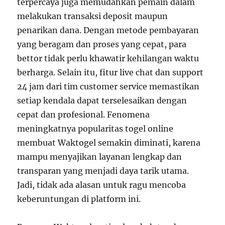
terpercaya juga memudahkan pemain dalam
melakukan transaksi deposit maupun
penarikan dana. Dengan metode pembayaran
yang beragam dan proses yang cepat, para
bettor tidak perlu khawatir kehilangan waktu
berharga. Selain itu, fitur live chat dan support
24 jam dari tim customer service memastikan
setiap kendala dapat terselesaikan dengan
cepat dan profesional. Fenomena
meningkatnya popularitas togel online
membuat Waktogel semakin diminati, karena
mampu menyajikan layanan lengkap dan
transparan yang menjadi daya tarik utama.
Jadi, tidak ada alasan untuk ragu mencoba
keberuntungan di platform ini.