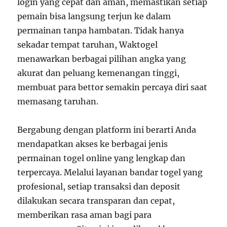
login yang cepat dan aman, memastikan setiap
pemain bisa langsung terjun ke dalam
permainan tanpa hambatan. Tidak hanya
sekadar tempat taruhan, Waktogel
menawarkan berbagai pilihan angka yang
akurat dan peluang kemenangan tinggi,
membuat para bettor semakin percaya diri saat
memasang taruhan.
Bergabung dengan platform ini berarti Anda
mendapatkan akses ke berbagai jenis
permainan togel online yang lengkap dan
terpercaya. Melalui layanan bandar togel yang
profesional, setiap transaksi dan deposit
dilakukan secara transparan dan cepat,
memberikan rasa aman bagi para