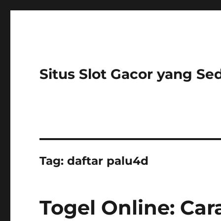
Situs Slot Gacor yang S
Tag:
daftar palu4d
Togel Online: Ca