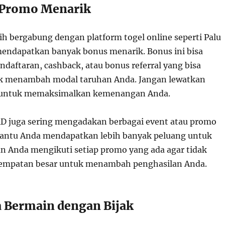
 Promo Menarik
ih bergabung dengan platform togel online seperti Palu
endapatkan banyak bonus menarik. Bonus ini bisa
daftaran, cashback, atau bonus referral yang bisa
k menambah modal taruhan Anda. Jangan lewatkan
 untuk memaksimalkan kemenangan Anda.
u 4D juga sering mengadakan berbagai event atau promo
antu Anda mendapatkan lebih banyak peluang untuk
n Anda mengikuti setiap promo yang ada agar tidak
sempatan besar untuk menambah penghasilan Anda.
 Bermain dengan Bijak