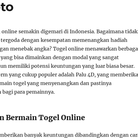
oto
 online semakin digemari di Indonesia. Bagaimana tidak
ak tergoda dengan kesempatan memenangkan hadiah
ngan menebak angka? Togel online menawarkan berbaga
 yang bisa dimainkan dengan modal yang sangat
un memiliki potensi keuntungan yang luar biasa besar.
form yang cukup populer adalah Palu 4D, yang memberik
main togel yang menyenangkan dan pastinya
bagi para pemainnya.
n Bermain Togel Online
emberikan banyak keuntungan dibandingkan dengan car