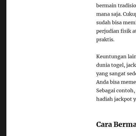
bermain tradisi
mana saja. Cuku
sudah bisa memi
perjudian fisik 
praktis.
Keuntungan lain
dunia togel, ja
yang sangat sed
Anda bisa meme
Sebagai contoh,
hadiah jackpot 
Cara Berm