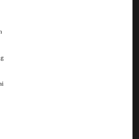
n
ng
ai