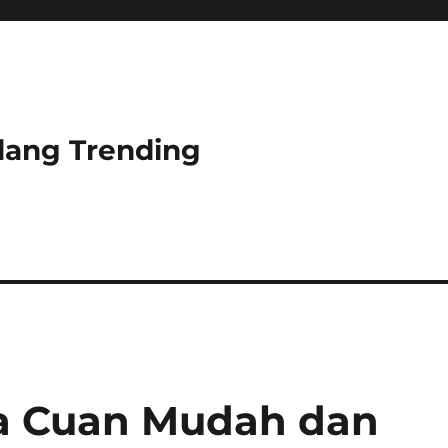
edang Trending
ra Cuan Mudah dan