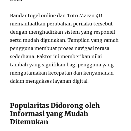
Bandar togel online dan Toto Macau 4D
memanfaatkan perubahan perilaku tersebut
dengan menghadirkan sistem yang responsif
serta mudah digunakan. Tampilan yang ramah
pengguna membuat proses navigasi terasa
sederhana. Faktor ini memberikan nilai
tambah yang signifikan bagi pengguna yang
mengutamakan kecepatan dan kenyamanan
dalam mengakses layanan digital.
Popularitas Didorong oleh
Informasi yang Mudah
Ditemukan