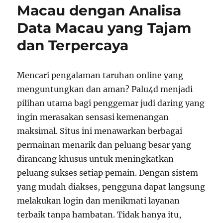
Toto
Macau dengan Analisa
Macau
Data Macau yang Tajam
4D:
Menelusuri
dan Terpercaya
Faktor
yang
Membentuk
Mencari pengalaman taruhan online yang
Popularitasnya
menguntungkan dan aman? Palu4d menjadi
pilihan utama bagi penggemar judi daring yang
ingin merasakan sensasi kemenangan
maksimal. Situs ini menawarkan berbagai
permainan menarik dan peluang besar yang
dirancang khusus untuk meningkatkan
peluang sukses setiap pemain. Dengan sistem
yang mudah diakses, pengguna dapat langsung
melakukan login dan menikmati layanan
terbaik tanpa hambatan. Tidak hanya itu,