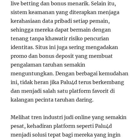
live betting dan bonus menarik. Selain itu,
sistem keamanan yang diterapkan menjaga
kerahasiaan data pribadi setiap pemain,
sehingga mereka dapat bermain dengan
tenang tanpa khawatir risiko pencurian
identitas. Situs ini juga sering mengadakan
promo dan bonus deposit yang membuat
pengalaman taruhan semakin
menguntungkan. Dengan berbagai kemudahan
ini, tidak heran jika Palu4d terus berkembang
dan menjadi salah satu platform favorit di
kalangan pecinta taruhan daring.
Melihat tren industri judi online yang semakin
pesat, kehadiran platform seperti Palu4d
menjadi solusi tepat bagi mereka yang ingin