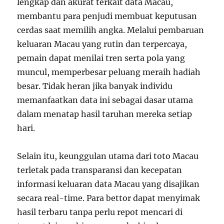
lengkap dan akurat terkait data Macau,
membantu para penjudi membuat keputusan
cerdas saat memilih angka. Melalui pembaruan
keluaran Macau yang rutin dan terpercaya,
pemain dapat menilai tren serta pola yang
muncul, memperbesar peluang meraih hadiah
besar. Tidak heran jika banyak individu
memanfaatkan data ini sebagai dasar utama
dalam menatap hasil taruhan mereka setiap
hari.
Selain itu, keunggulan utama dari toto Macau
terletak pada transparansi dan kecepatan
informasi keluaran data Macau yang disajikan
secara real-time. Para bettor dapat menyimak
hasil terbaru tanpa perlu repot mencari di