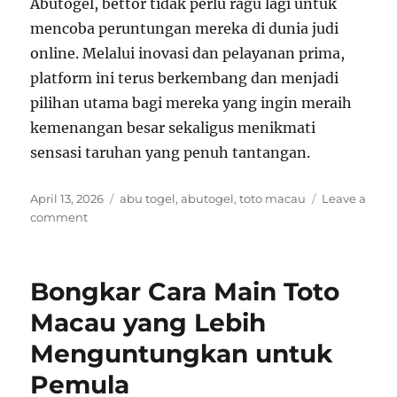
Abutogel, bettor tidak perlu ragu lagi untuk
mencoba peruntungan mereka di dunia judi
online. Melalui inovasi dan pelayanan prima,
platform ini terus berkembang dan menjadi
pilihan utama bagi mereka yang ingin meraih
kemenangan besar sekaligus menikmati
sensasi taruhan yang penuh tantangan.
Posted
Tags
April 13, 2026
abu togel
,
abutogel
,
toto macau
Leave a
on
on
comment
Kuasai
Cara
Cepat
Bongkar Cara Main Toto
Menang
Toto
Macau yang Lebih
Macau
Menguntungkan untuk
di
Situs
Pemula
Toto