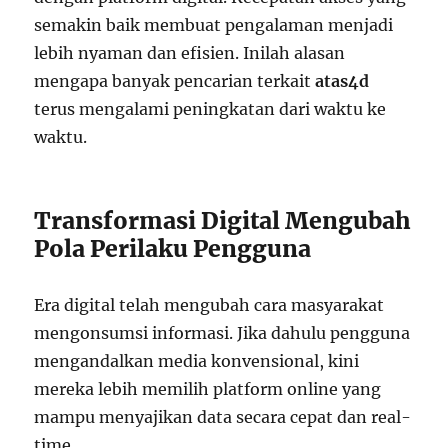
semakin baik membuat pengalaman menjadi
lebih nyaman dan efisien. Inilah alasan
mengapa banyak pencarian terkait
atas4d
terus mengalami peningkatan dari waktu ke
waktu.
Transformasi Digital Mengubah
Pola Perilaku Pengguna
Era digital telah mengubah cara masyarakat
mengonsumsi informasi. Jika dahulu pengguna
mengandalkan media konvensional, kini
mereka lebih memilih platform online yang
mampu menyajikan data secara cepat dan real-
time.