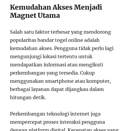
Kemudahan Akses Menjadi
Magnet Utama
Salah satu faktor terbesar yang mendorong
popularitas bandar togel online adalah
kemudahan akses. Pengguna tidak perlu lagi
mengunjungi lokasi tertentu untuk
mendapatkan informasi atau mengikuti
perkembangan yang tersedia. Cukup
menggunakan smartphone atau komputer,
berbagai layanan dapat dijangkau dalam
hitungan detik.
Perkembangan teknologi internet juga
mempercepat proses interaksi pengguna
dengan platform digital. Kecepatan akses yang