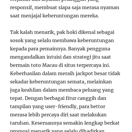
responsif, membuat siapa saja merasa nyaman
saat menjajal keberuntungan mereka.
Tak kalah menarik, pak hoki dikenal sebagai
sosok yang selalu membawa keberuntungan
kepada para pemainnya. Banyak pengguna
mengandalkan intuisi dan strategi jitu saat
bermain toto Macau di situs terpercaya ini.
Keberhasilan dalam meraih jackpot besar tidak
sekadar keberuntungan semata, melainkan
juga keahlian dalam membaca peluang yang
tepat. Dengan berbagai fitur canggih dan
tampilan yang user-friendly, para bettor
merasa lebih percaya diri saat melakukan
taruhan. Keseruannya semakin lengkap berkat
promosi menarik yang selalu dihadirkan,