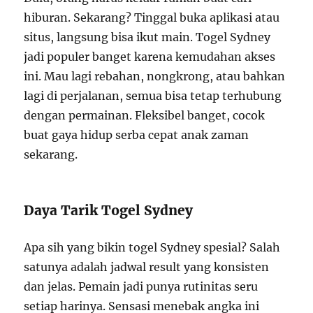
hiburan. Sekarang? Tinggal buka aplikasi atau
situs, langsung bisa ikut main. Togel Sydney
jadi populer banget karena kemudahan akses
ini. Mau lagi rebahan, nongkrong, atau bahkan
lagi di perjalanan, semua bisa tetap terhubung
dengan permainan. Fleksibel banget, cocok
buat gaya hidup serba cepat anak zaman
sekarang.
Daya Tarik Togel Sydney
Apa sih yang bikin togel Sydney spesial? Salah
satunya adalah jadwal result yang konsisten
dan jelas. Pemain jadi punya rutinitas seru
setiap harinya. Sensasi menebak angka ini