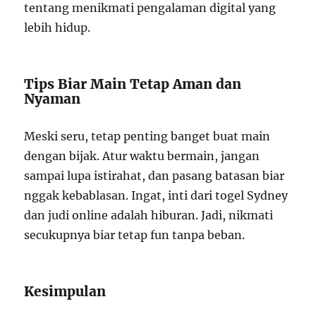
tentang menikmati pengalaman digital yang
lebih hidup.
Tips Biar Main Tetap Aman dan
Nyaman
Meski seru, tetap penting banget buat main
dengan bijak. Atur waktu bermain, jangan
sampai lupa istirahat, dan pasang batasan biar
nggak kebablasan. Ingat, inti dari togel Sydney
dan judi online adalah hiburan. Jadi, nikmati
secukupnya biar tetap fun tanpa beban.
Kesimpulan