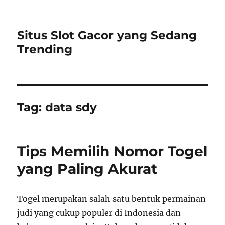
Situs Slot Gacor yang Sedang
Trending
Tag:
data sdy
Tips Memilih Nomor Togel
yang Paling Akurat
Togel merupakan salah satu bentuk permainan
judi yang cukup populer di Indonesia dan