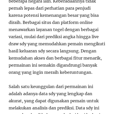
beberapa negara lain. Keberadaannya tidak
pernah lepas dari perhatian para penjudi
karena potensi kemenangan besar yang bisa
diraih. Berbagai situs dan platform online
menawarkan layanan togel dengan berbagai
variasi, mulai dari prediksi angka hingga live
draw sdy yang memudahkan pemain mengikuti
hasil keluaran sdy secara langsung. Dengan
kemudahan akses dan berbagai fitur menarik,
permainan ini semakin digandrungi banyak
orang yang ingin meraih keberuntungan.
Salah satu keunggulan dari permainan ini
adalah adanya data sdy yang lengkap dan
akurat, yang dapat digunakan pemain untuk
melakukan analisis dan prediksi. Data sdy ini