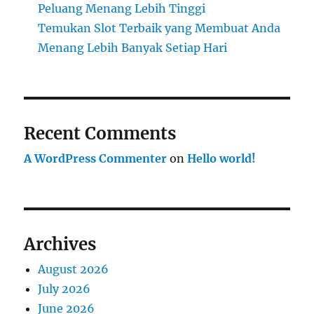
Peluang Menang Lebih Tinggi
Temukan Slot Terbaik yang Membuat Anda
Menang Lebih Banyak Setiap Hari
Recent Comments
A WordPress Commenter
on
Hello world!
Archives
August 2026
July 2026
June 2026