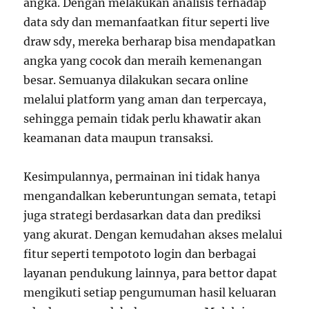
angka. Dengan melakukan analisis terhadap
data sdy dan memanfaatkan fitur seperti live
draw sdy, mereka berharap bisa mendapatkan
angka yang cocok dan meraih kemenangan
besar. Semuanya dilakukan secara online
melalui platform yang aman dan terpercaya,
sehingga pemain tidak perlu khawatir akan
keamanan data maupun transaksi.
Kesimpulannya, permainan ini tidak hanya
mengandalkan keberuntungan semata, tetapi
juga strategi berdasarkan data dan prediksi
yang akurat. Dengan kemudahan akses melalui
fitur seperti tempototo login dan berbagai
layanan pendukung lainnya, para bettor dapat
mengikuti setiap pengumuman hasil keluaran