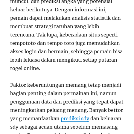
muncul, dan prediksi angka yang potensial
keluar berikutnya. Dengan informasi ini,
pemain dapat melakukan analisis statistik dan
membuat strategi taruhan yang lebih
terencana. Tak lupa, keberadaan situs seperti
tempototo dan tempo toto juga memudahkan
akses login dan bermain, sehingga pemain bisa
lebih leluasa dalam mengikuti setiap putaran
togel online.
Faktor keberuntungan memang tetap menjadi
bagian penting dalam permainan ini, namun
penggunaan data dan prediksi yang tepat dapat
meningkatkan peluang menang. Banyak bettor
yang memanfaatkan
prediksi sdy
dan keluaran
sdy sebagai acuan utama sebelum memasang