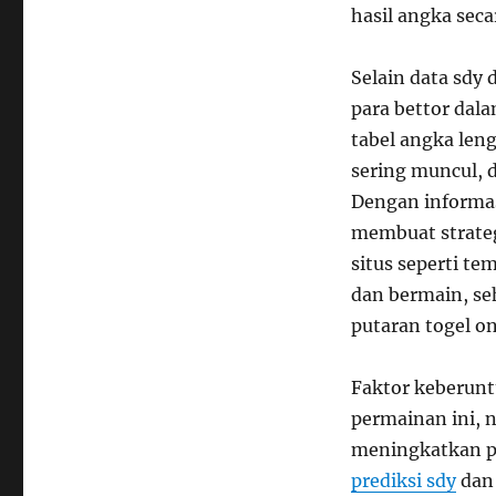
hasil angka seca
Selain data sdy 
para bettor dal
tabel angka len
sering muncul, d
Dengan informasi
membuat strateg
situs seperti t
dan bermain, se
putaran togel on
Faktor keberun
permainan ini, 
meningkatkan p
prediksi sdy
dan 