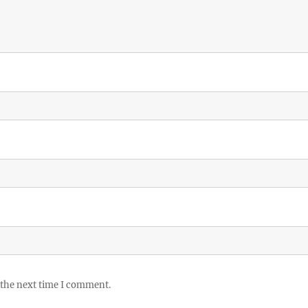
 the next time I comment.