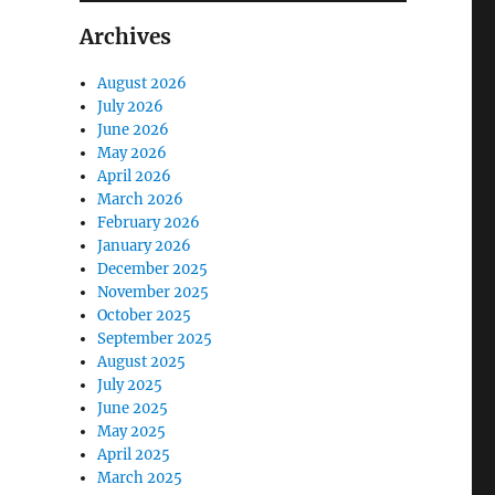
Archives
August 2026
July 2026
June 2026
May 2026
April 2026
March 2026
February 2026
January 2026
December 2025
November 2025
October 2025
September 2025
August 2025
July 2025
June 2025
May 2025
April 2025
March 2025