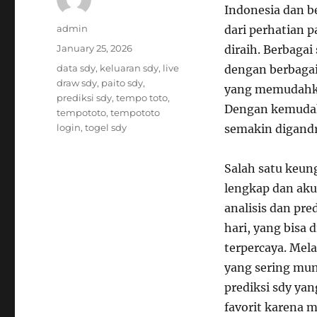
Indonesia dan b
Author
admin
dari perhatian 
Posted
January 25, 2026
diraih. Berbaga
on
Tags
data sdy
,
keluaran sdy
,
live
dengan berbagai 
draw sdy
,
paito sdy
,
yang memudahkan
prediksi sdy
,
tempo toto
,
Dengan kemudaha
tempototo
,
tempototo
login
,
togel sdy
semakin digandr
Salah satu keun
lengkap dan aku
analisis dan pre
hari, yang bisa
terpercaya. Mela
yang sering mu
prediksi sdy yan
favorit karena 