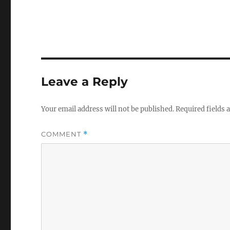
Leave a Reply
Your email address will not be published.
Required fields
COMMENT
*