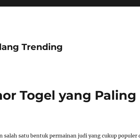
edang Trending
or Togel yang Paling
 salah satu bentuk permainan judi yang cukup populer 