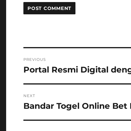
Post
PREVIOUS
navigation
Portal Resmi Digital den
Previous
post:
NEXT
Bandar Togel Online Bet
Next
post: