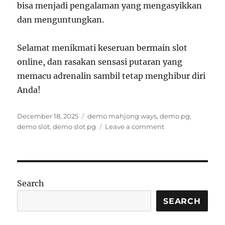
bisa menjadi pengalaman yang mengasyikkan
dan menguntungkan.
Selamat menikmati keseruan bermain slot
online, dan rasakan sensasi putaran yang
memacu adrenalin sambil tetap menghibur diri
Anda!
Posted
Tags
December 18, 2025
demo mahjong ways
,
demo pg
,
on
on
demo slot
,
demo slot pg
Leave a comment
Serunya
Menikmati
Sensasi
Bermain
Slot
Search
Online
yang
SEARCH
Menghibur