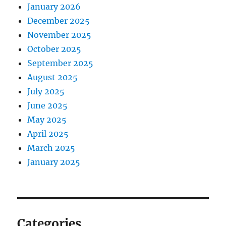
January 2026
December 2025
November 2025
October 2025
September 2025
August 2025
July 2025
June 2025
May 2025
April 2025
March 2025
January 2025
Categories