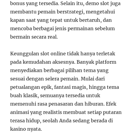
bonus yang tersedia. Selain itu, demo slot juga
membantu pemain berstrategi, mengetahui
kapan saat yang tepat untuk bertaruh, dan
mencoba berbagai jenis permainan sebelum
bermain secara real.
Keunggulan slot online tidak hanya terletak
pada kemudahan aksesnya. Banyak platform
menyediakan berbagai pilihan tema yang
sesuai dengan selera pemain. Mulai dari
petualangan epik, fantasi magis, hingga tema
buah klasik, semuanya tersedia untuk
memenuhi rasa penasaran dan hiburan. Efek
animasi yang realistis membuat setiap putaran
terasa hidup, seolah Anda sedang berada di
kasino nyata.