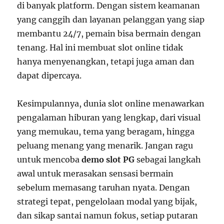
di banyak platform. Dengan sistem keamanan
yang canggih dan layanan pelanggan yang siap
membantu 24/7, pemain bisa bermain dengan
tenang. Hal ini membuat slot online tidak
hanya menyenangkan, tetapi juga aman dan
dapat dipercaya.
Kesimpulannya, dunia slot online menawarkan
pengalaman hiburan yang lengkap, dari visual
yang memukau, tema yang beragam, hingga
peluang menang yang menarik. Jangan ragu
untuk mencoba
demo slot PG
sebagai langkah
awal untuk merasakan sensasi bermain
sebelum memasang taruhan nyata. Dengan
strategi tepat, pengelolaan modal yang bijak,
dan sikap santai namun fokus, setiap putaran