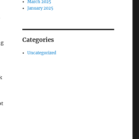
March 2025
January 2025
a
Categories
ng
Uncategorized
k
ot