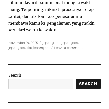
hiburan favorit barumu buat mengisi waktu
luang. Terpenting, nikmati prosesnya, tetap
santai, dan biarkan rasa penasaranmu
membawa kamu ke pengalaman yang makin
seru dari waktu ke waktu.
Posted
Tags
November 19, 2025
jepang bet
,
jepangbet
,
link
on
on
jepangbet
,
slot jepangbet
Leave a comment
Serunya
Menjelajahi
Dunia
Permainan
Modern
Search
yang
Bikin
SEARCH
Betah