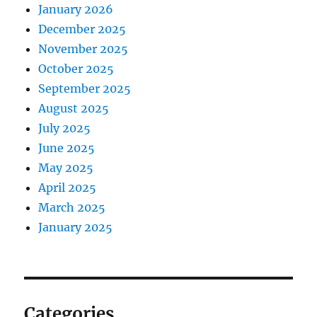
January 2026
December 2025
November 2025
October 2025
September 2025
August 2025
July 2025
June 2025
May 2025
April 2025
March 2025
January 2025
Categories