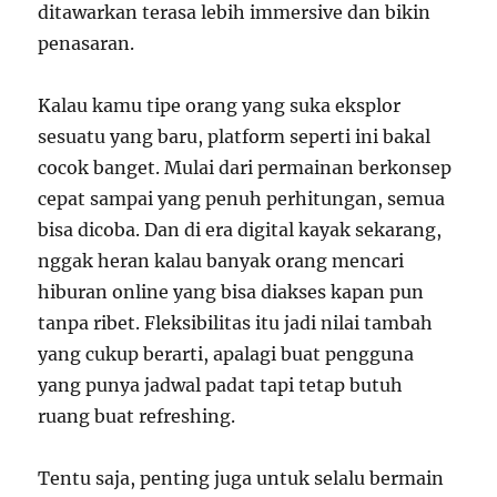
ditawarkan terasa lebih immersive dan bikin
penasaran.
Kalau kamu tipe orang yang suka eksplor
sesuatu yang baru, platform seperti ini bakal
cocok banget. Mulai dari permainan berkonsep
cepat sampai yang penuh perhitungan, semua
bisa dicoba. Dan di era digital kayak sekarang,
nggak heran kalau banyak orang mencari
hiburan online yang bisa diakses kapan pun
tanpa ribet. Fleksibilitas itu jadi nilai tambah
yang cukup berarti, apalagi buat pengguna
yang punya jadwal padat tapi tetap butuh
ruang buat refreshing.
Tentu saja, penting juga untuk selalu bermain