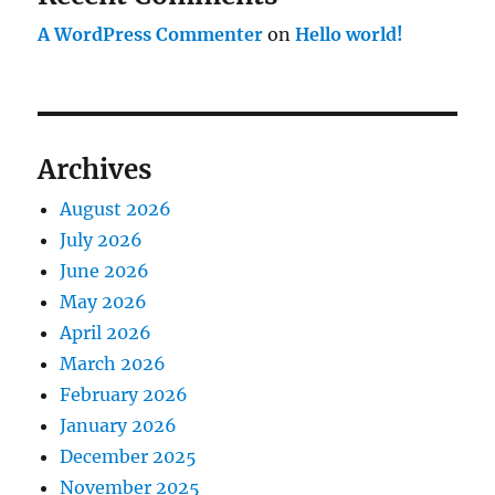
A WordPress Commenter
on
Hello world!
Archives
August 2026
July 2026
June 2026
May 2026
April 2026
March 2026
February 2026
January 2026
December 2025
November 2025