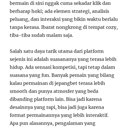
bermain di sini nggak cuma sekadar klik dan
berharap hoki; ada elemen strategi, analisis
peluang, dan interaksi yang bikin waktu berlalu
tanpa kerasa. Ibarat nongkrong di tempat cozy,
tiba-tiba sudah malam saja.
Salah satu daya tarik utama dari platform
sejenis ini adalah suasananya yang terasa lebih
hidup. Ada sensasi kompetisi, tapi tetap dalam
suasana yang fun. Banyak pemain yang bilang
kalau permainan di jepangbet terasa lebih
smooth dan punya atmosfer yang beda
dibanding platform lain. Bisa jadi karena
desainnya yang rapi, bisa jadi juga karena
format permainannya yang lebih interaktif.
Apa pun alasannya, pengalaman yang