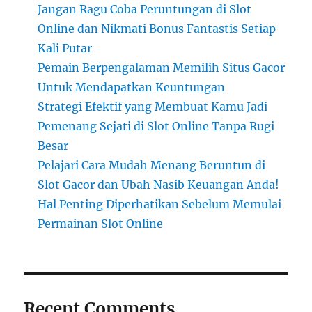
Jangan Ragu Coba Peruntungan di Slot
Online dan Nikmati Bonus Fantastis Setiap
Kali Putar
Pemain Berpengalaman Memilih Situs Gacor
Untuk Mendapatkan Keuntungan
Strategi Efektif yang Membuat Kamu Jadi
Pemenang Sejati di Slot Online Tanpa Rugi
Besar
Pelajari Cara Mudah Menang Beruntun di
Slot Gacor dan Ubah Nasib Keuangan Anda!
Hal Penting Diperhatikan Sebelum Memulai
Permainan Slot Online
Recent Comments