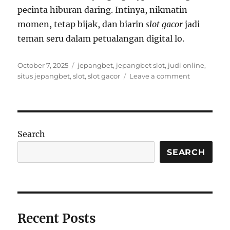
pecinta hiburan daring. Intinya, nikmatin
momen, tetap bijak, dan biarin
slot gacor
jadi
teman seru dalam petualangan digital lo.
Posted
Tags
October 7, 2025
jepangbet
,
jepangbet slot
,
judi online
,
on
on
situs jepangbet
,
slot
,
slot gacor
Leave a comment
Menyelami
Dunia
Hiburan
Digital
yang
Search
Bikin
Penasaran
SEARCH
Recent Posts