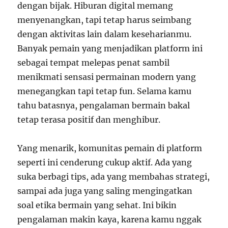
dengan bijak. Hiburan digital memang
menyenangkan, tapi tetap harus seimbang
dengan aktivitas lain dalam keseharianmu.
Banyak pemain yang menjadikan platform ini
sebagai tempat melepas penat sambil
menikmati sensasi permainan modern yang
menegangkan tapi tetap fun. Selama kamu
tahu batasnya, pengalaman bermain bakal
tetap terasa positif dan menghibur.
Yang menarik, komunitas pemain di platform
seperti ini cenderung cukup aktif. Ada yang
suka berbagi tips, ada yang membahas strategi,
sampai ada juga yang saling mengingatkan
soal etika bermain yang sehat. Ini bikin
pengalaman makin kaya, karena kamu nggak