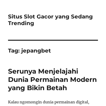
Situs Slot Gacor yang Sedang
Trending
Tag:
jepangbet
Serunya Menjelajahi
Dunia Permainan Modern
yang Bikin Betah
Kalau ngomongin dunia permainan digital,