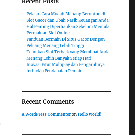
Recent Posts
Pelajari Cara Mudah Menang Beruntun di
Slot Gacor dan Ubah Nasib Keuangan Anda!
Hal Penting Diperhatikan Sebelum Memulai
Permainan Slot Online
Panduan Bermain Di Situs Gacor Dengan
Peluang Menang Lebih Tinggi
Temukan Slot Terbaik yang Membuat Anda
Menang Lebih Banyak Setiap Hari
,
Inovasi Fitur Multiplay dan Pengaruhnya
terhadap Pendapatan Pemain
n
Recent Comments
A WordPress Commenter
on
Hello world!
n