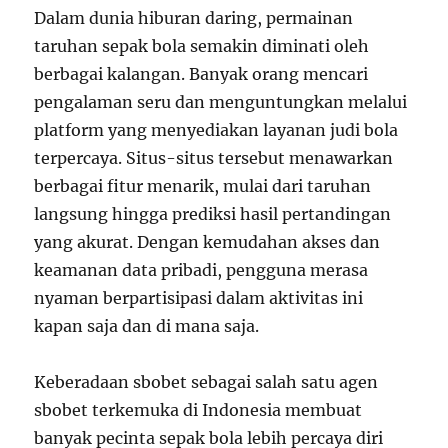
Dalam dunia hiburan daring, permainan
taruhan sepak bola semakin diminati oleh
berbagai kalangan. Banyak orang mencari
pengalaman seru dan menguntungkan melalui
platform yang menyediakan layanan judi bola
terpercaya. Situs-situs tersebut menawarkan
berbagai fitur menarik, mulai dari taruhan
langsung hingga prediksi hasil pertandingan
yang akurat. Dengan kemudahan akses dan
keamanan data pribadi, pengguna merasa
nyaman berpartisipasi dalam aktivitas ini
kapan saja dan di mana saja.
Keberadaan sbobet sebagai salah satu agen
sbobet terkemuka di Indonesia membuat
banyak pecinta sepak bola lebih percaya diri