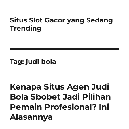
Situs Slot Gacor yang Sedang
Trending
Tag:
judi bola
Kenapa Situs Agen Judi
Bola Sbobet Jadi Pilihan
Pemain Profesional? Ini
Alasannya