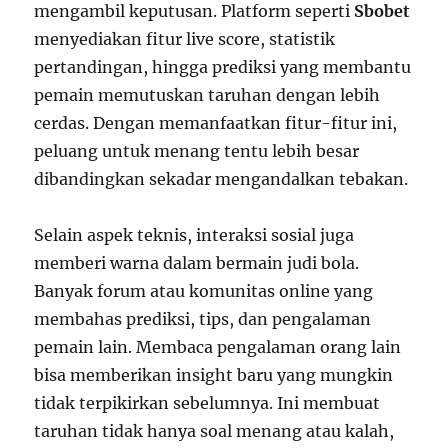
mengambil keputusan. Platform seperti
Sbobet
menyediakan fitur live score, statistik
pertandingan, hingga prediksi yang membantu
pemain memutuskan taruhan dengan lebih
cerdas. Dengan memanfaatkan fitur-fitur ini,
peluang untuk menang tentu lebih besar
dibandingkan sekadar mengandalkan tebakan.
Selain aspek teknis, interaksi sosial juga
memberi warna dalam bermain judi bola.
Banyak forum atau komunitas online yang
membahas prediksi, tips, dan pengalaman
pemain lain. Membaca pengalaman orang lain
bisa memberikan insight baru yang mungkin
tidak terpikirkan sebelumnya. Ini membuat
taruhan tidak hanya soal menang atau kalah,