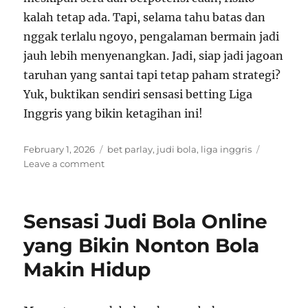
kalah tetap ada. Tapi, selama tahu batas dan
nggak terlalu ngoyo, pengalaman bermain jadi
jauh lebih menyenangkan. Jadi, siap jadi jagoan
taruhan yang santai tapi tetap paham strategi?
Yuk, buktikan sendiri sensasi betting Liga
Inggris yang bikin ketagihan ini!
Posted
Tags
February 1, 2026
bet parlay
,
judi bola
,
liga inggris
on
on
Leave a comment
Kesalahan
Umum
Saat
Sensasi Judi Bola Online
Mengejar
Kekalahan
yang Bikin Nonton Bola
di
Makin Hidup
Judi
Sepak
Bola