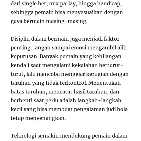
dari single bet, mix parlay, hingga handicap,
sehingga pemain bisa menyesuaikan dengan
gaya bermain masing-masing.
Disiplin dalam bermain juga menjadi faktor
penting. Jangan sampai emosi mengambil alih
keputusan. Banyak pemain yang kehilangan
kendali saat mengalami kekalahan berturut-
turut, lalu mencoba mengejar kerugian dengan
taruhan yang tidak terkontrol. Menentukan
batas taruhan, mencatat hasil taruhan, dan
berhenti saat perlu adalah langkah-langkah
kecil yang bisa membuat pengalaman judi bola
tetap menyenangkan.
Teknologi semakin mendukung pemain dalam