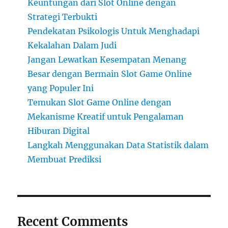
Keuntungan dari Slot Online dengan
Strategi Terbukti
Pendekatan Psikologis Untuk Menghadapi
Kekalahan Dalam Judi
Jangan Lewatkan Kesempatan Menang
Besar dengan Bermain Slot Game Online
yang Populer Ini
Temukan Slot Game Online dengan
Mekanisme Kreatif untuk Pengalaman
Hiburan Digital
Langkah Menggunakan Data Statistik dalam
Membuat Prediksi
Recent Comments