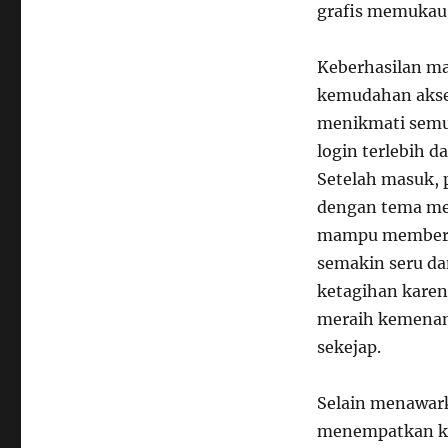
Lebih
grafis memukau 
Mudah
dan
Keberhasilan mam
Konsisten
kemudahan akses
menikmati semu
login terlebih d
Setelah masuk, 
dengan tema men
mampu memberik
semakin seru d
ketagihan kare
meraih kemenan
sekejap.
Selain menawar
menempatkan kea