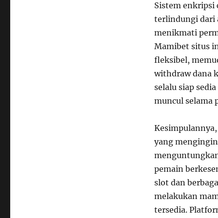
Sistem enkripsi
terlindungi dar
menikmati perma
Mamibet situs i
fleksibel, mem
withdraw dana k
selalu siap sed
muncul selama p
Kesimpulannya, 
yang mengingink
menguntungkan. 
pemain berkese
slot dan berbag
melakukan mami
tersedia. Platf