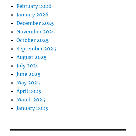
February 2026
January 2026
December 2025
November 2025
October 2025
September 2025
August 2025
July 2025
June 2025
May 2025
April 2025
March 2025
January 2025