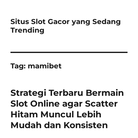
Situs Slot Gacor yang Sedang
Trending
Tag:
mamibet
Strategi Terbaru Bermain
Slot Online agar Scatter
Hitam Muncul Lebih
Mudah dan Konsisten