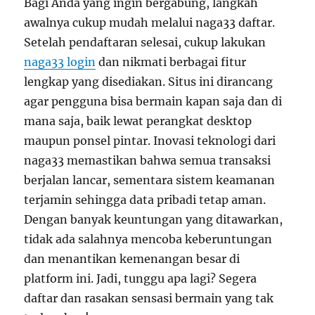
Bagi Anda yang ingin bergabung, langkah
awalnya cukup mudah melalui naga33 daftar.
Setelah pendaftaran selesai, cukup lakukan
naga33 login
dan nikmati berbagai fitur
lengkap yang disediakan. Situs ini dirancang
agar pengguna bisa bermain kapan saja dan di
mana saja, baik lewat perangkat desktop
maupun ponsel pintar. Inovasi teknologi dari
naga33 memastikan bahwa semua transaksi
berjalan lancar, sementara sistem keamanan
terjamin sehingga data pribadi tetap aman.
Dengan banyak keuntungan yang ditawarkan,
tidak ada salahnya mencoba keberuntungan
dan menantikan kemenangan besar di
platform ini. Jadi, tunggu apa lagi? Segera
daftar dan rasakan sensasi bermain yang tak