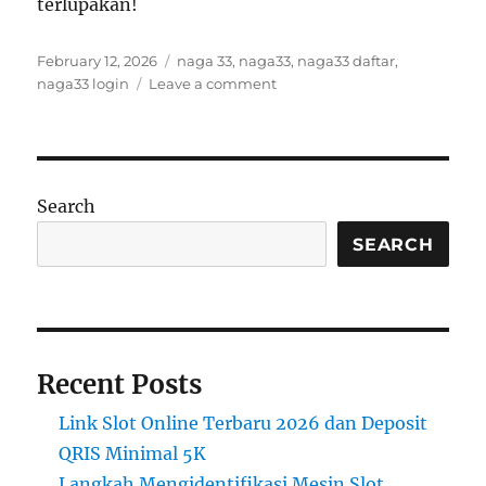
terlupakan!
Posted
Tags
February 12, 2026
naga 33
,
naga33
,
naga33 daftar
,
on
on
naga33 login
Leave a comment
Slot
Gacor
yang
Stabil
Sepanjang
Search
Hari
SEARCH
Recent Posts
Link Slot Online Terbaru 2026 dan Deposit
QRIS Minimal 5K
Langkah Mengidentifikasi Mesin Slot