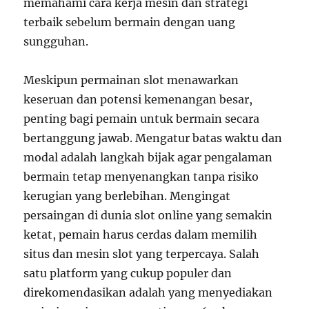
memahami cara kerja mesin dan strategi
terbaik sebelum bermain dengan uang
sungguhan.
Meskipun permainan slot menawarkan
keseruan dan potensi kemenangan besar,
penting bagi pemain untuk bermain secara
bertanggung jawab. Mengatur batas waktu dan
modal adalah langkah bijak agar pengalaman
bermain tetap menyenangkan tanpa risiko
kerugian yang berlebihan. Mengingat
persaingan di dunia slot online yang semakin
ketat, pemain harus cerdas dalam memilih
situs dan mesin slot yang terpercaya. Salah
satu platform yang cukup populer dan
direkomendasikan adalah yang menyediakan