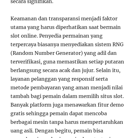
secara signifikan.
Keamanan dan transparansi menjadi faktor
utama yang harus diperhatikan saat bermain
slot online. Penyedia permainan yang
terpercaya biasanya menyediakan sistem RNG
(Random Number Generator) yang adil dan
terverifikasi, guna memastikan setiap putaran
berlangsung secara acak dan jujur. Selain itu,
layanan pelanggan yang responsif serta
metode pembayaran yang aman menjadi nilai
tambah bagi pemain dalam memilih situs slot.
Banyak platform juga menawarkan fitur demo
gratis sehingga pemain dapat mencoba
berbagai mesin tanpa harus mempertaruhkan
uang asli. Dengan begitu, pemain bisa