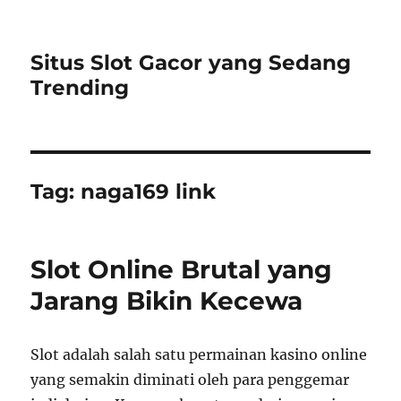
Situs Slot Gacor yang Sedang
Trending
Tag:
naga169 link
Slot Online Brutal yang
Jarang Bikin Kecewa
Slot adalah salah satu permainan kasino online
yang semakin diminati oleh para penggemar