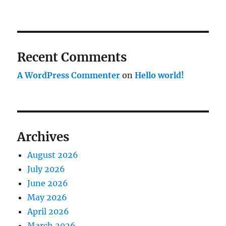
Recent Comments
A WordPress Commenter
on
Hello world!
Archives
August 2026
July 2026
June 2026
May 2026
April 2026
March 2026