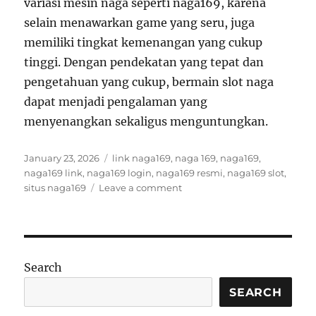
variasi mesin naga seperti naga169, karena
selain menawarkan game yang seru, juga
memiliki tingkat kemenangan yang cukup
tinggi. Dengan pendekatan yang tepat dan
pengetahuan yang cukup, bermain slot naga
dapat menjadi pengalaman yang
menyenangkan sekaligus menguntungkan.
Posted
Tags
January 23, 2026
link naga169
,
naga 169
,
naga169
,
on
naga169 link
,
naga169 login
,
naga169 resmi
,
naga169 slot
,
on
situs naga169
Leave a comment
Slot
Online
Brutal
yang
Jarang
Search
Bikin
Kecewa
SEARCH