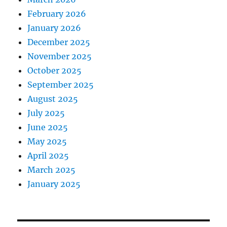
February 2026
January 2026
December 2025
November 2025
October 2025
September 2025
August 2025
July 2025
June 2025
May 2025
April 2025
March 2025
January 2025