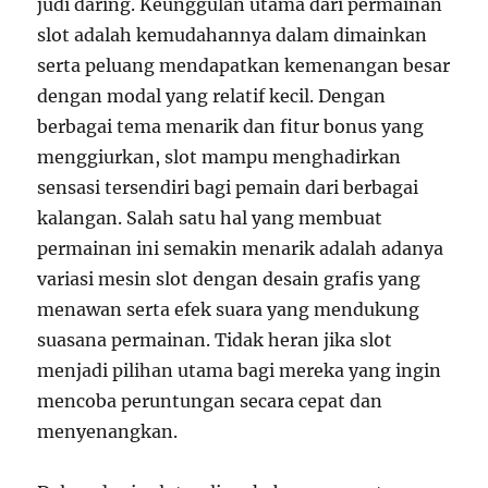
judi daring. Keunggulan utama dari permainan
slot adalah kemudahannya dalam dimainkan
serta peluang mendapatkan kemenangan besar
dengan modal yang relatif kecil. Dengan
berbagai tema menarik dan fitur bonus yang
menggiurkan, slot mampu menghadirkan
sensasi tersendiri bagi pemain dari berbagai
kalangan. Salah satu hal yang membuat
permainan ini semakin menarik adalah adanya
variasi mesin slot dengan desain grafis yang
menawan serta efek suara yang mendukung
suasana permainan. Tidak heran jika slot
menjadi pilihan utama bagi mereka yang ingin
mencoba peruntungan secara cepat dan
menyenangkan.