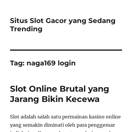
Situs Slot Gacor yang Sedang
Trending
Tag:
naga169 login
Slot Online Brutal yang
Jarang Bikin Kecewa
Slot adalah salah satu permainan kasino online
yang semakin diminati oleh para penggemar