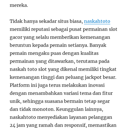
mereka.
Tidak hanya sekadar situs biasa,
naskahtoto
memiliki reputasi sebagai pusat permainan slot
gacor yang selalu memberikan kemenangan
beruntun kepada pemain setianya. Banyak
pemain mengaku puas dengan kualitas
permainan yang ditawarkan, terutama pada
naskah toto slot yang dikenal memiliki tingkat
kemenangan tinggi dan peluang jackpot besar.
Platform ini juga terus melakukan inovasi
dengan menambahkan variasi tema dan fitur
unik, sehingga suasana bermain tetap segar
dan tidak monoton. Keunggulan lainnya,
naskahtoto menyediakan layanan pelanggan
24 jam yang ramah dan responsif, memastikan