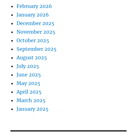
February 2026
January 2026
December 2025
November 2025
October 2025
September 2025
August 2025
July 2025
June 2025
May 2025
April 2025
March 2025
January 2025