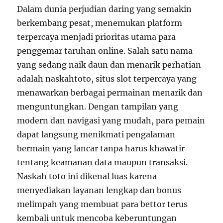
Dalam dunia perjudian daring yang semakin
berkembang pesat, menemukan platform
terpercaya menjadi prioritas utama para
penggemar taruhan online. Salah satu nama
yang sedang naik daun dan menarik perhatian
adalah naskahtoto, situs slot terpercaya yang
menawarkan berbagai permainan menarik dan
menguntungkan. Dengan tampilan yang
modern dan navigasi yang mudah, para pemain
dapat langsung menikmati pengalaman
bermain yang lancar tanpa harus khawatir
tentang keamanan data maupun transaksi.
Naskah toto ini dikenal luas karena
menyediakan layanan lengkap dan bonus
melimpah yang membuat para bettor terus
kembali untuk mencoba keberuntungan