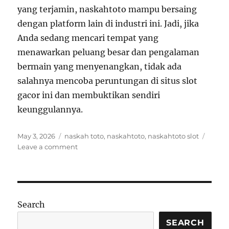
yang terjamin, naskahtoto mampu bersaing
dengan platform lain di industri ini. Jadi, jika
Anda sedang mencari tempat yang
menawarkan peluang besar dan pengalaman
bermain yang menyenangkan, tidak ada
salahnya mencoba peruntungan di situs slot
gacor ini dan membuktikan sendiri
keunggulannya.
Posted
Tags
May 3, 2026
naskah toto
,
naskahtoto
,
naskahtoto slot
on
on
Leave a comment
Cara
Profesional
Bermain
Slot777
di
Search
Situs
Slot
SEARCH