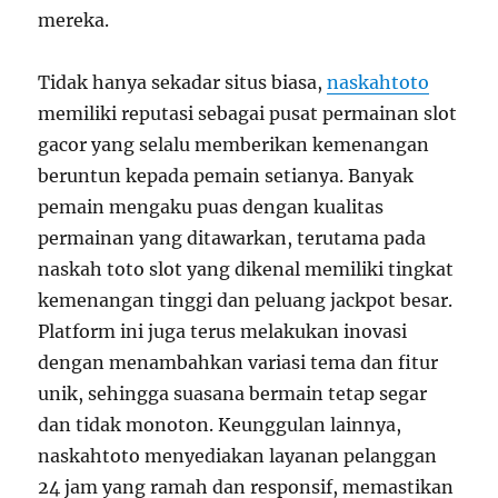
mereka.
Tidak hanya sekadar situs biasa,
naskahtoto
memiliki reputasi sebagai pusat permainan slot
gacor yang selalu memberikan kemenangan
beruntun kepada pemain setianya. Banyak
pemain mengaku puas dengan kualitas
permainan yang ditawarkan, terutama pada
naskah toto slot yang dikenal memiliki tingkat
kemenangan tinggi dan peluang jackpot besar.
Platform ini juga terus melakukan inovasi
dengan menambahkan variasi tema dan fitur
unik, sehingga suasana bermain tetap segar
dan tidak monoton. Keunggulan lainnya,
naskahtoto menyediakan layanan pelanggan
24 jam yang ramah dan responsif, memastikan