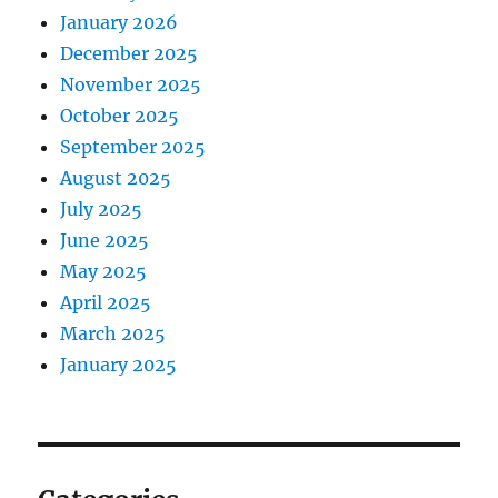
January 2026
December 2025
November 2025
October 2025
September 2025
August 2025
July 2025
June 2025
May 2025
April 2025
March 2025
January 2025