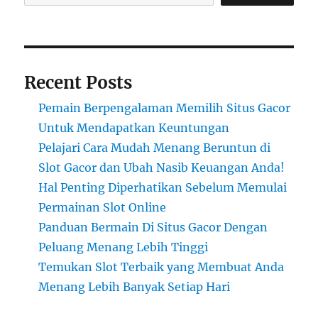
Gacor
dengan
Peluang
Menang
Tinggi
Recent Posts
Pemain Berpengalaman Memilih Situs Gacor
Untuk Mendapatkan Keuntungan
Pelajari Cara Mudah Menang Beruntun di
Slot Gacor dan Ubah Nasib Keuangan Anda!
Hal Penting Diperhatikan Sebelum Memulai
Permainan Slot Online
Panduan Bermain Di Situs Gacor Dengan
Peluang Menang Lebih Tinggi
Temukan Slot Terbaik yang Membuat Anda
Menang Lebih Banyak Setiap Hari