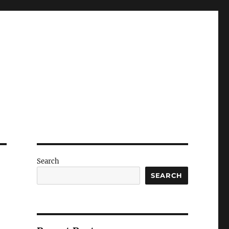
Search
SEARCH