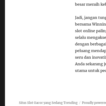
besar meraih ke
Jadi, jangan tun
bersama Winnin
slot online pa
selalu mengakses
dengan berbagai
peluang mendap
seru dan inovati
Anda sekarang j
utama untuk peci
Situs Slot Gacor yang Sedang Trending
Proudly powere