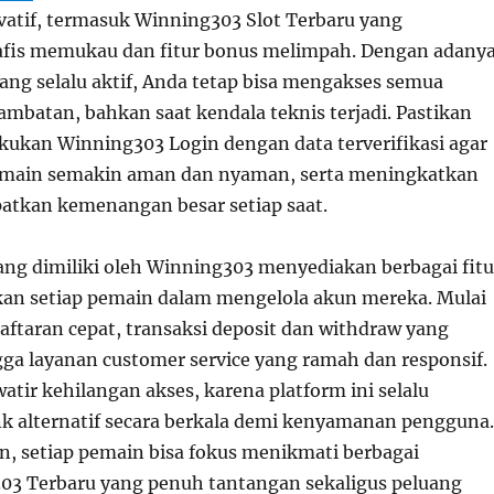
vatif, termasuk Winning303 Slot Terbaru yang
fis memukau dan fitur bonus melimpah. Dengan adany
yang selalu aktif, Anda tetap bisa mengakses semua
ambatan, bahkan saat kendala teknis terjadi. Pastikan
kukan Winning303 Login dengan data terverifikasi agar
main semakin aman dan nyaman, serta meningkatkan
tkan kemenangan besar setiap saat.
ang dimiliki oleh Winning303 menyediakan berbagai fitu
n setiap pemain dalam mengelola akun mereka. Mulai
aftaran cepat, transaksi deposit dan withdraw yang
gga layanan customer service yang ramah dan responsif.
atir kehilangan akses, karena platform ini selalu
k alternatif secara berkala demi kenyamanan pengguna.
, setiap pemain bisa fokus menikmati berbagai
03 Terbaru yang penuh tantangan sekaligus peluang