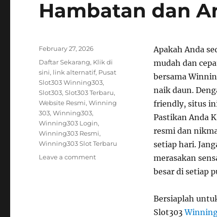
Hambatan dan Ant
Posted
February 27, 2026
Apakah Anda se
on
Tags
Daftar Sekarang
,
Klik di
mudah dan cepa
sini
,
link alternatif
,
Pusat
bersama Winning
Slot303 Winning303
,
naik daun. Deng
Slot303
,
Slot303 Terbaru
,
Website Resmi
,
Winning
friendly, situs
303
,
Winning303
,
Pastikan Anda K
Winning303 Login
,
resmi dan nikmat
Winning303 Resmi
,
Winning303 Slot Terbaru
setiap hari. Ja
on
Leave a comment
merasakan sens
Akses
besar di setiap p
Link
Alternatif
Slot303
Bersiaplah untu
Tanpa
Slot303
Winnin