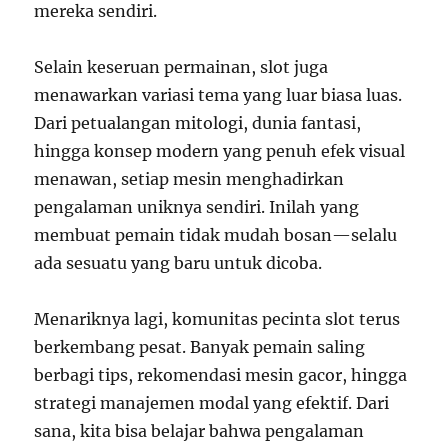
mereka sendiri.
Selain keseruan permainan, slot juga
menawarkan variasi tema yang luar biasa luas.
Dari petualangan mitologi, dunia fantasi,
hingga konsep modern yang penuh efek visual
menawan, setiap mesin menghadirkan
pengalaman uniknya sendiri. Inilah yang
membuat pemain tidak mudah bosan—selalu
ada sesuatu yang baru untuk dicoba.
Menariknya lagi, komunitas pecinta slot terus
berkembang pesat. Banyak pemain saling
berbagi tips, rekomendasi mesin gacor, hingga
strategi manajemen modal yang efektif. Dari
sana, kita bisa belajar bahwa pengalaman