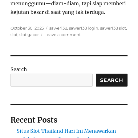
menunggumu—diam-diam, tapi siap memberi
kejutan besar di saat yang tak terduga.
Posted
Tags
October 30, 2025
sawer138
,
sawer138 login
,
sawer138 slot
,
on
on
slot
,
slot gacor
Leave a comment
Rahasia
Putaran
Manis
di
Balik
Search
Slot
Gacor
SEARCH
yang
Bikin
Ketagihan
Recent Posts
Situs Slot Thailand Hari Ini Menawarkan