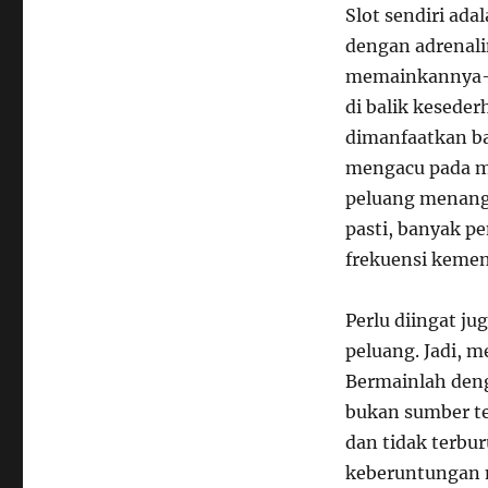
Slot sendiri ad
dengan adrenali
memainkannya—c
di balik keseder
dimanfaatkan bag
mengacu pada me
peluang menang 
pasti, banyak 
frekuensi keme
Perlu diingat j
peluang. Jadi, m
Bermainlah deng
bukan sumber te
dan tidak terbu
keberuntungan m