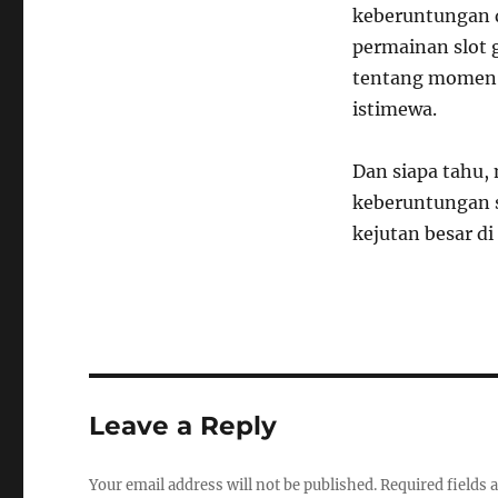
keberuntungan d
permainan slot 
tentang momen k
istimewa.
Dan siapa tahu, 
keberuntungan
kejutan besar di
Leave a Reply
Your email address will not be published.
Required fields