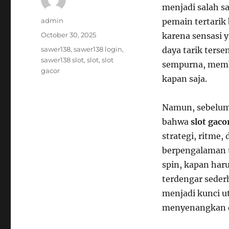
menjadi salah s
Author
admin
pemain tertarik
Posted
October 30, 2025
karena sensasi y
on
Tags
sawer138
,
sawer138 login
,
daya tarik terse
sawer138 slot
,
slot
,
slot
sempurna, memb
gacor
kapan saja.
Namun, sebelum
bahwa
slot gaco
strategi, ritme,
berpengalaman 
spin, kapan har
terdengar seder
menjadi kunci 
menyenangkan 