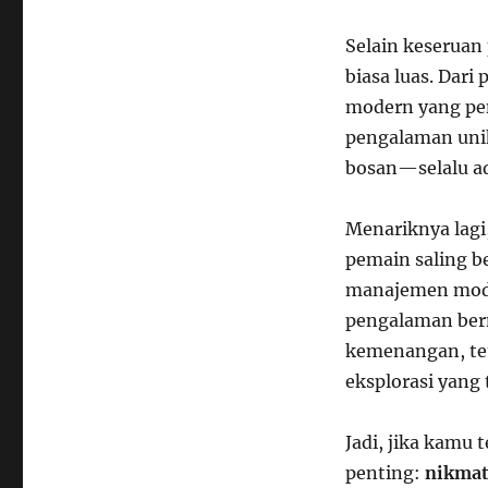
Selain keseruan
biasa luas. Dari
modern yang pe
pengalaman unik
bosan—selalu ad
Menariknya lagi
pemain saling be
manajemen modal 
pengalaman ber
kemenangan, tet
eksplorasi yang
Jadi, jika kamu 
penting:
nikmat