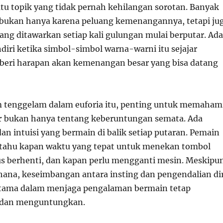
atu topik yang tidak pernah kehilangan sorotan. Banyak
 bukan hanya karena peluang kemenangannya, tetapi ju
ang ditawarkan setiap kali gulungan mulai berputar. Ada
ndiri ketika simbol-simbol warna-warni itu sejajar
eri harapan akan kemenangan besar yang bisa datang
 tenggelam dalam euforia itu, penting untuk memaham
r
bukan hanya tentang keberuntungan semata. Ada
 dan intuisi yang bermain di balik setiap putaran. Pemain
tahu kapan waktu yang tepat untuk menekan tombol
us berhenti, dan kapan perlu mengganti mesin. Meskipu
hana, keseimbangan antara insting dan pengendalian dir
utama dalam menjaga pengalaman bermain tetap
dan menguntungkan.