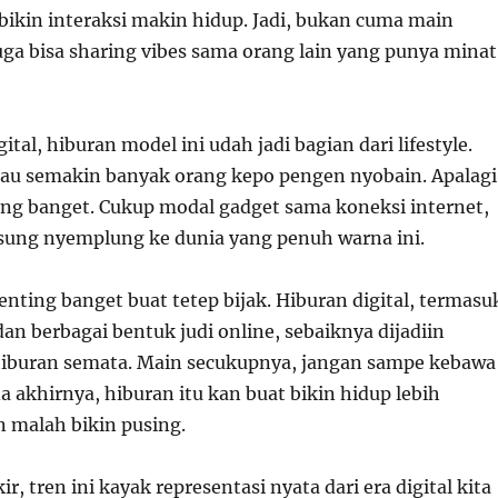
bikin interaksi makin hidup. Jadi, bukan cuma main
juga bisa sharing vibes sama orang lain yang punya minat
ital, hiburan model ini udah jadi bagian dari lifestyle.
au semakin banyak orang kepo pengen nyobain. Apalagi
g banget. Cukup modal gadget sama koneksi internet,
sung nyemplung ke dunia yang penuh warna ini.
penting banget buat tetep bijak. Hiburan digital, termasu
an berbagai bentuk judi online, sebaiknya dijadiin
hiburan semata. Main secukupnya, jangan sampe kebawa
a akhirnya, hiburan itu kan buat bikin hidup lebih
 malah bikin pusing.
ir, tren ini kayak representasi nyata dari era digital kita