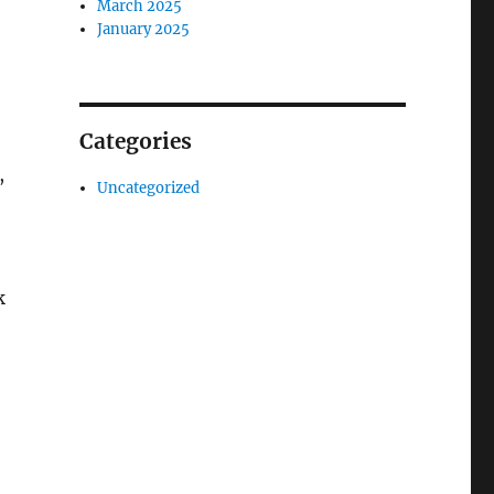
March 2025
January 2025
Categories
,
Uncategorized
k