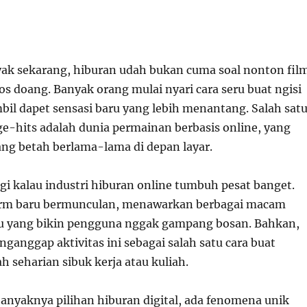
kayak sekarang, hiburan udah bukan cuma soal nonton fil
os doang. Banyak orang mulai nyari cara seru buat ngisi
bil dapet sensasi baru yang lebih menantang. Salah sat
ge-hits adalah dunia permainan berbasis online, yang
ang betah berlama-lama di depan layar.
gi kalau industri hiburan online tumbuh pesat banget.
orm baru bermunculan, menawarkan berbagai macam
u yang bikin pengguna nggak gampang bosan. Bahkan,
ganggap aktivitas ini sebagai salah satu cara buat
ah seharian sibuk kerja atau kuliah.
banyaknya pilihan hiburan digital, ada fenomena unik