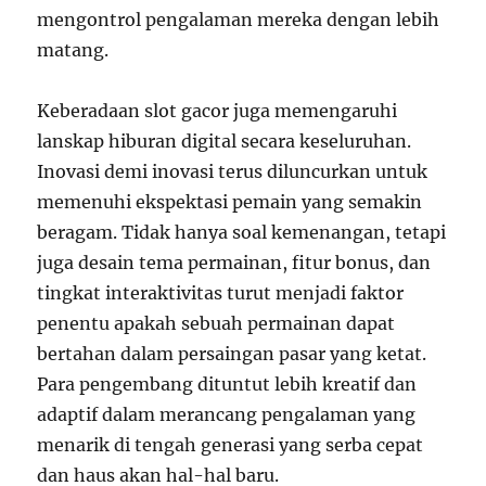
mengontrol pengalaman mereka dengan lebih
matang.
Keberadaan slot gacor juga memengaruhi
lanskap hiburan digital secara keseluruhan.
Inovasi demi inovasi terus diluncurkan untuk
memenuhi ekspektasi pemain yang semakin
beragam. Tidak hanya soal kemenangan, tetapi
juga desain tema permainan, fitur bonus, dan
tingkat interaktivitas turut menjadi faktor
penentu apakah sebuah permainan dapat
bertahan dalam persaingan pasar yang ketat.
Para pengembang dituntut lebih kreatif dan
adaptif dalam merancang pengalaman yang
menarik di tengah generasi yang serba cepat
dan haus akan hal-hal baru.