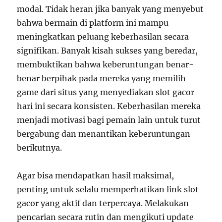
modal. Tidak heran jika banyak yang menyebut
bahwa bermain di platform ini mampu
meningkatkan peluang keberhasilan secara
signifikan. Banyak kisah sukses yang beredar,
membuktikan bahwa keberuntungan benar-
benar berpihak pada mereka yang memilih
game dari situs yang menyediakan slot gacor
hari ini secara konsisten. Keberhasilan mereka
menjadi motivasi bagi pemain lain untuk turut
bergabung dan menantikan keberuntungan
berikutnya.
Agar bisa mendapatkan hasil maksimal,
penting untuk selalu memperhatikan link slot
gacor yang aktif dan terpercaya. Melakukan
pencarian secara rutin dan mengikuti update