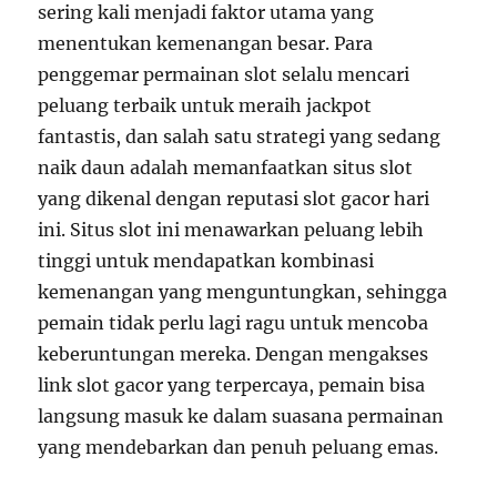
sering kali menjadi faktor utama yang
menentukan kemenangan besar. Para
penggemar permainan slot selalu mencari
peluang terbaik untuk meraih jackpot
fantastis, dan salah satu strategi yang sedang
naik daun adalah memanfaatkan situs slot
yang dikenal dengan reputasi slot gacor hari
ini. Situs slot ini menawarkan peluang lebih
tinggi untuk mendapatkan kombinasi
kemenangan yang menguntungkan, sehingga
pemain tidak perlu lagi ragu untuk mencoba
keberuntungan mereka. Dengan mengakses
link slot gacor yang terpercaya, pemain bisa
langsung masuk ke dalam suasana permainan
yang mendebarkan dan penuh peluang emas.