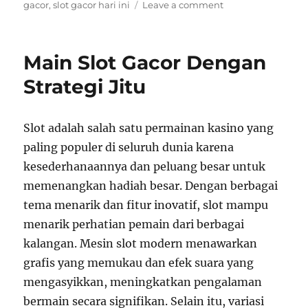
on
on
gacor
,
slot gacor hari ini
Leave a comment
Temukan
Link
Slot
Main Slot Gacor Dengan
Gacor
Hari
Strategi Jitu
Ini
dengan
Peluang
Slot adalah salah satu permainan kasino yang
Tinggi
paling populer di seluruh dunia karena
kesederhanaannya dan peluang besar untuk
memenangkan hadiah besar. Dengan berbagai
tema menarik dan fitur inovatif, slot mampu
menarik perhatian pemain dari berbagai
kalangan. Mesin slot modern menawarkan
grafis yang memukau dan efek suara yang
mengasyikkan, meningkatkan pengalaman
bermain secara signifikan. Selain itu, variasi