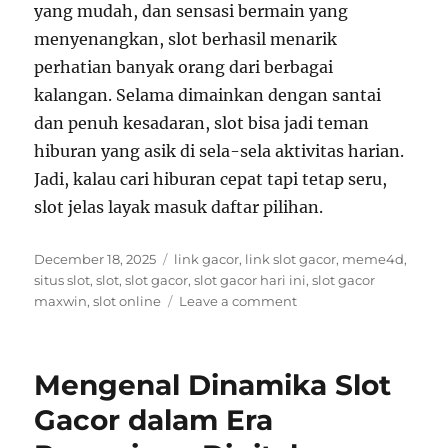
yang mudah, dan sensasi bermain yang
menyenangkan, slot berhasil menarik
perhatian banyak orang dari berbagai
kalangan. Selama dimainkan dengan santai
dan penuh kesadaran, slot bisa jadi teman
hiburan yang asik di sela-sela aktivitas harian.
Jadi, kalau cari hiburan cepat tapi tetap seru,
slot jelas layak masuk daftar pilihan.
Posted
Tags
December 18, 2025
link gacor
,
link slot gacor
,
meme4d
,
on
situs slot
,
slot
,
slot gacor
,
slot gacor hari ini
,
slot gacor
on
maxwin
,
slot online
Leave a comment
Sensasi
Slot
Online:
Mengenal Dinamika Slot
Hiburan
Digital
Gacor dalam Era
yang
Seru