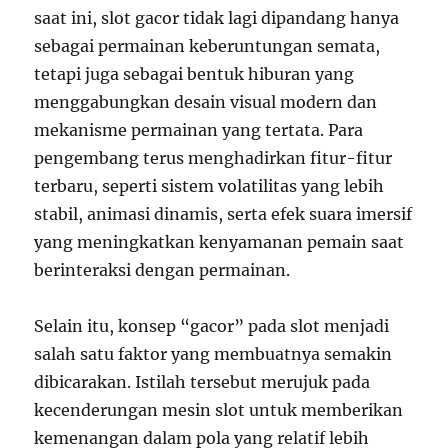
saat ini, slot gacor tidak lagi dipandang hanya
sebagai permainan keberuntungan semata,
tetapi juga sebagai bentuk hiburan yang
menggabungkan desain visual modern dan
mekanisme permainan yang tertata. Para
pengembang terus menghadirkan fitur-fitur
terbaru, seperti sistem volatilitas yang lebih
stabil, animasi dinamis, serta efek suara imersif
yang meningkatkan kenyamanan pemain saat
berinteraksi dengan permainan.
Selain itu, konsep “gacor” pada slot menjadi
salah satu faktor yang membuatnya semakin
dibicarakan. Istilah tersebut merujuk pada
kecenderungan mesin slot untuk memberikan
kemenangan dalam pola yang relatif lebih