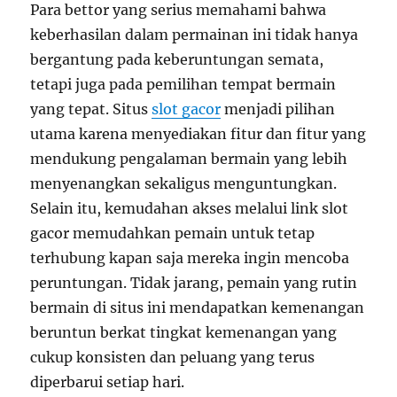
Para bettor yang serius memahami bahwa
keberhasilan dalam permainan ini tidak hanya
bergantung pada keberuntungan semata,
tetapi juga pada pemilihan tempat bermain
yang tepat. Situs
slot gacor
menjadi pilihan
utama karena menyediakan fitur dan fitur yang
mendukung pengalaman bermain yang lebih
menyenangkan sekaligus menguntungkan.
Selain itu, kemudahan akses melalui link slot
gacor memudahkan pemain untuk tetap
terhubung kapan saja mereka ingin mencoba
peruntungan. Tidak jarang, pemain yang rutin
bermain di situs ini mendapatkan kemenangan
beruntun berkat tingkat kemenangan yang
cukup konsisten dan peluang yang terus
diperbarui setiap hari.