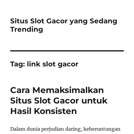
Situs Slot Gacor yang Sedang
Trending
Tag:
link slot gacor
Cara Memaksimalkan
Situs Slot Gacor untuk
Hasil Konsisten
Dalam dunia perjudian daring, keberuntungan