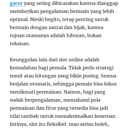
gacor
yang sering dibicarakan karena dianggap
memberikan pengalaman bermain yang lebih
optimal. Meski begitu, tetap penting untuk
bermain dengan santai dan bijak, karena
tujuan utamanya adalah hiburan, bukan
tekanan.
Keunggulan lain dari slot online adalah
kemudahan bagi pemula. Tidak perlu strategi
rumit atau hitungan yang bikin pusing. Semua
berjalan otomatis, sehingga pemain bisa fokus
menikmati permainan. Namun, bagi yang
sudah berpengalaman, memahami pola
permainan dan fitur yang tersedia bisa jadi
nilai tambah untuk memaksimalkan keseruan.
Intinya, slot itu fleksibel: mau serius boleh,