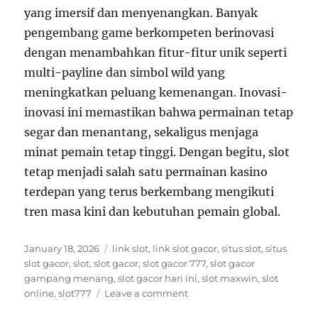
yang imersif dan menyenangkan. Banyak
pengembang game berkompeten berinovasi
dengan menambahkan fitur-fitur unik seperti
multi-payline dan simbol wild yang
meningkatkan peluang kemenangan. Inovasi-
inovasi ini memastikan bahwa permainan tetap
segar dan menantang, sekaligus menjaga
minat pemain tetap tinggi. Dengan begitu, slot
tetap menjadi salah satu permainan kasino
terdepan yang terus berkembang mengikuti
tren masa kini dan kebutuhan pemain global.
Posted
Tags
January 18, 2026
link slot
,
link slot gacor
,
situs slot
,
situs
on
slot gacor
,
slot
,
slot gacor
,
slot gacor 777
,
slot gacor
gampang menang
,
slot gacor hari ini
,
slot maxwin
,
slot
on
online
,
slot777
Leave a comment
Main