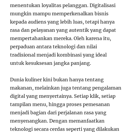
menentukan loyalitas pelanggan. Digitalisasi
mungkin mampu memperkenalkan bisnis
kepada audiens yang lebih luas, tetapi hanya
rasa dan pelayanan yang autentik yang dapat
mempertahankan mereka. Oleh karena itu,
perpaduan antara teknologi dan nilai
tradisional menjadi kombinasi yang ideal
untuk kesuksesan jangka panjang.
Dunia kuliner kini bukan hanya tentang
makanan, melainkan juga tentang pengalaman
digital yang menyertainya. Setiap klik, setiap
tampilan menu, hingga proses pemesanan
menjadi bagian dari perjalanan rasa yang
menyenangkan. Dengan memanfaatkan
teknologi secara cerdas seperti yang dilakukan