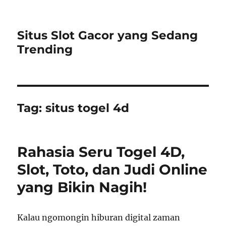
Situs Slot Gacor yang Sedang
Trending
Tag:
situs togel 4d
Rahasia Seru Togel 4D,
Slot, Toto, dan Judi Online
yang Bikin Nagih!
Kalau ngomongin hiburan digital zaman