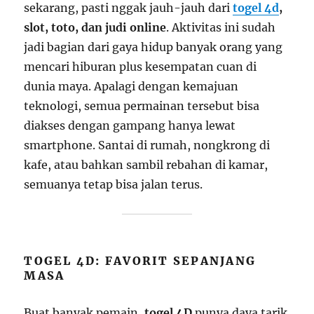
sekarang, pasti nggak jauh-jauh dari
togel 4d
,
slot, toto, dan judi online
. Aktivitas ini sudah
jadi bagian dari gaya hidup banyak orang yang
mencari hiburan plus kesempatan cuan di
dunia maya. Apalagi dengan kemajuan
teknologi, semua permainan tersebut bisa
diakses dengan gampang hanya lewat
smartphone. Santai di rumah, nongkrong di
kafe, atau bahkan sambil rebahan di kamar,
semuanya tetap bisa jalan terus.
TOGEL 4D: FAVORIT SEPANJANG
MASA
Buat banyak pemain,
togel 4D
punya daya tarik