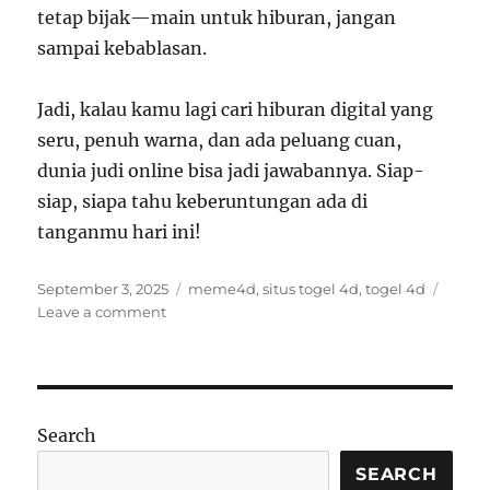
tetap bijak—main untuk hiburan, jangan
sampai kebablasan.
Jadi, kalau kamu lagi cari hiburan digital yang
seru, penuh warna, dan ada peluang cuan,
dunia judi online bisa jadi jawabannya. Siap-
siap, siapa tahu keberuntungan ada di
tanganmu hari ini!
Posted
Tags
September 3, 2025
meme4d
,
situs togel 4d
,
togel 4d
on
on
Leave a comment
Rahasia
Seru
Togel
4D,
Slot,
Search
Toto,
dan
SEARCH