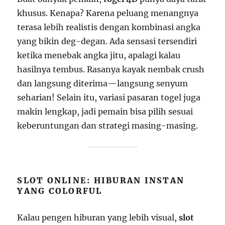
khusus. Kenapa? Karena peluang menangnya
terasa lebih realistis dengan kombinasi angka
yang bikin deg-degan. Ada sensasi tersendiri
ketika menebak angka jitu, apalagi kalau
hasilnya tembus. Rasanya kayak nembak crush
dan langsung diterima—langsung senyum
seharian! Selain itu, variasi pasaran togel juga
makin lengkap, jadi pemain bisa pilih sesuai
keberuntungan dan strategi masing-masing.
SLOT ONLINE: HIBURAN INSTAN
YANG COLORFUL
Kalau pengen hiburan yang lebih visual,
slot