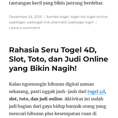
tantangan kecil yang bikin jantung berdebar.
Posted
Tags
December 24, 2025
bandar togel
,
togel 4d
,
togel online
,
on
waktogel
,
waktogel link alternatif
,
waktogel login
on
Leave a comment
Serunya
Menebak
Angka:
Rahasia Seru Togel 4D,
Panduan
Asik
Slot, Toto, dan Judi Online
Bermain
yang Bikin Nagih!
Togel
Kalau ngomongin hiburan digital zaman
sekarang, pasti nggak jauh-jauh dari
togel 4d
,
slot, toto, dan judi online
. Aktivitas ini sudah
jadi bagian dari gaya hidup banyak orang yang
mencari hiburan plus kesempatan cuan di