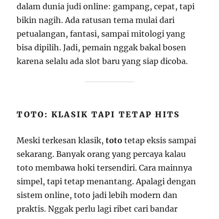
dalam dunia judi online: gampang, cepat, tapi
bikin nagih. Ada ratusan tema mulai dari
petualangan, fantasi, sampai mitologi yang
bisa dipilih. Jadi, pemain nggak bakal bosen
karena selalu ada slot baru yang siap dicoba.
TOTO: KLASIK TAPI TETAP HITS
Meski terkesan klasik,
toto
tetap eksis sampai
sekarang. Banyak orang yang percaya kalau
toto membawa hoki tersendiri. Cara mainnya
simpel, tapi tetap menantang. Apalagi dengan
sistem online, toto jadi lebih modern dan
praktis. Nggak perlu lagi ribet cari bandar