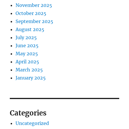
November 2025
October 2025
September 2025
August 2025
July 2025
June 2025
May 2025
April 2025
March 2025
January 2025
Categories
Uncategorized