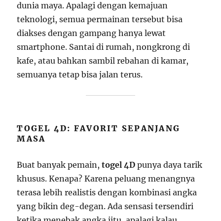
dunia maya. Apalagi dengan kemajuan
teknologi, semua permainan tersebut bisa
diakses dengan gampang hanya lewat
smartphone. Santai di rumah, nongkrong di
kafe, atau bahkan sambil rebahan di kamar,
semuanya tetap bisa jalan terus.
TOGEL 4D: FAVORIT SEPANJANG
MASA
Buat banyak pemain,
togel 4D
punya daya tarik
khusus. Kenapa? Karena peluang menangnya
terasa lebih realistis dengan kombinasi angka
yang bikin deg-degan. Ada sensasi tersendiri
ketika menebak angka jitu, apalagi kalau