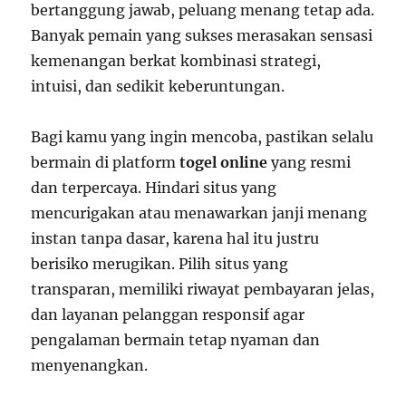
bertanggung jawab, peluang menang tetap ada.
Banyak pemain yang sukses merasakan sensasi
kemenangan berkat kombinasi strategi,
intuisi, dan sedikit keberuntungan.
Bagi kamu yang ingin mencoba, pastikan selalu
bermain di platform
togel online
yang resmi
dan terpercaya. Hindari situs yang
mencurigakan atau menawarkan janji menang
instan tanpa dasar, karena hal itu justru
berisiko merugikan. Pilih situs yang
transparan, memiliki riwayat pembayaran jelas,
dan layanan pelanggan responsif agar
pengalaman bermain tetap nyaman dan
menyenangkan.