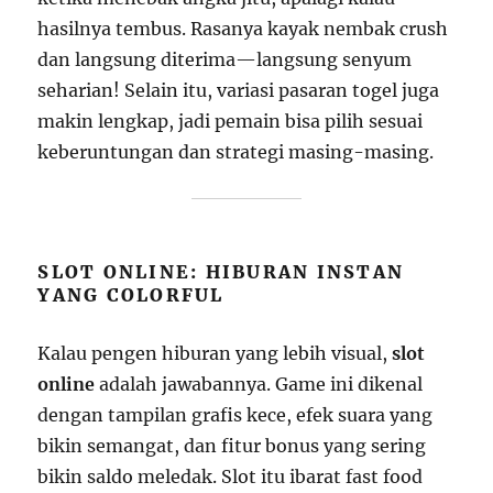
hasilnya tembus. Rasanya kayak nembak crush
dan langsung diterima—langsung senyum
seharian! Selain itu, variasi pasaran togel juga
makin lengkap, jadi pemain bisa pilih sesuai
keberuntungan dan strategi masing-masing.
SLOT ONLINE: HIBURAN INSTAN
YANG COLORFUL
Kalau pengen hiburan yang lebih visual,
slot
online
adalah jawabannya. Game ini dikenal
dengan tampilan grafis kece, efek suara yang
bikin semangat, dan fitur bonus yang sering
bikin saldo meledak. Slot itu ibarat fast food