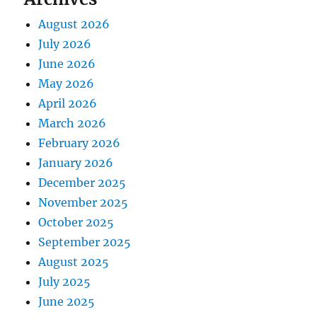
August 2026
July 2026
June 2026
May 2026
April 2026
March 2026
February 2026
January 2026
December 2025
November 2025
October 2025
September 2025
August 2025
July 2025
June 2025