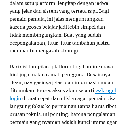
dalam satu platform, lengkap dengan jadwal
yang jelas dan sistem yang tertata rapi. Bagi
pemain pemula, ini jelas menguntungkan
karena proses belajar jadi lebih simpel dan
tidak membingungkan. Buat yang sudah
berpengalaman, fitur-fitur tambahan justru
membantu mengasah strategi.
Dari sisi tampilan, platform togel online masa
kini juga makin ramah pengguna. Desainnya
clean, navigasinya jelas, dan informasi mudah
ditemukan. Proses akses akun seperti
waktogel
login
dibuat cepat dan efisien agar pemain bisa
langsung fokus ke permainan tanpa harus ribet
urusan teknis. Ini penting, karena pengalaman
bermain yang nyaman adalah kunci utama agar