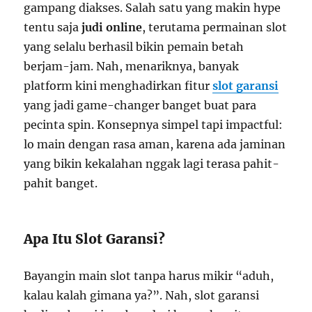
gampang diakses. Salah satu yang makin hype
tentu saja
judi online
, terutama permainan slot
yang selalu berhasil bikin pemain betah
berjam-jam. Nah, menariknya, banyak
platform kini menghadirkan fitur
slot garansi
yang jadi game-changer banget buat para
pecinta spin. Konsepnya simpel tapi impactful:
lo main dengan rasa aman, karena ada jaminan
yang bikin kekalahan nggak lagi terasa pahit-
pahit banget.
Apa Itu Slot Garansi?
Bayangin main slot tanpa harus mikir “aduh,
kalau kalah gimana ya?”. Nah, slot garansi