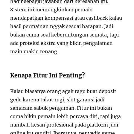
hadir sebagai jawaban dari keresahan itu.
Sistem ini memungkinkan pemain
mendapatkan kompensasi atau cashback kalau
hasil permainan nggak sesuai harapan. Jadi,
bukan cuma soal keberuntungan semata, tapi
ada proteksi ekstra yang bikin pengalaman
main makin tenang.
Kenapa Fitur Ini Penting?
Kalau biasanya orang agak ragu buat deposit
gede karena takut rugi, slot garansi jadi
semacam sabuk pengaman. Fitur ini bukan
cuma bikin pemain lebih percaya diri, tapi juga
nambah kesan profesional pada platform judi
online itu sendiri. Ibaratnya, penyedia game