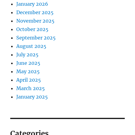
January 2026
December 2025
November 2025
October 2025
September 2025
August 2025
July 2025
June 2025
May 2025
April 2025
March 2025
January 2025
Categories