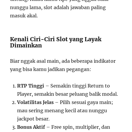
nunggu lama, slot adalah jawaban paling
masuk akal.
Kenali Ciri-Ciri Slot yang Layak
Dimainkan
Biar nggak asal main, ada beberapa indikator
yang bisa kamu jadikan pegangan:
RTP Tinggi
– Semakin tinggi Return to
Player, semakin besar peluang balik modal.
Volatilitas Jelas
– Pilih sesuai gaya main;
mau sering menang kecil atau nunggu
jackpot besar.
Bonus Aktif
– Free spin, multiplier, dan