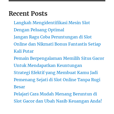
Tebal
Recent Posts
Langkah Mengidentifikasi Mesin Slot
Dengan Peluang Optimal
Jangan Ragu Coba Peruntungan di Slot
Online dan Nikmati Bonus Fantastis Setiap
Kali Putar
Pemain Berpengalaman Memilih Situs Gacor
Untuk Mendapatkan Keuntungan
Strategi Efektif yang Membuat Kamu Jadi
Pemenang Sejati di Slot Online Tanpa Rugi
Besar
Pelajari Cara Mudah Menang Beruntun di
Slot Gacor dan Ubah Nasib Keuangan Anda!