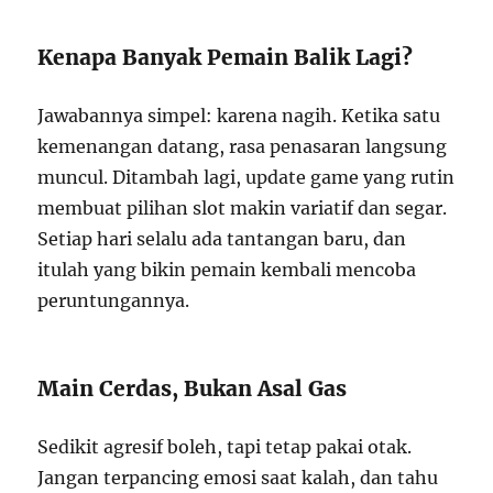
Kenapa Banyak Pemain Balik Lagi?
Jawabannya simpel: karena nagih. Ketika satu
kemenangan datang, rasa penasaran langsung
muncul. Ditambah lagi, update game yang rutin
membuat pilihan slot makin variatif dan segar.
Setiap hari selalu ada tantangan baru, dan
itulah yang bikin pemain kembali mencoba
peruntungannya.
Main Cerdas, Bukan Asal Gas
Sedikit agresif boleh, tapi tetap pakai otak.
Jangan terpancing emosi saat kalah, dan tahu