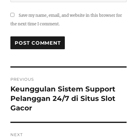
Save my name, email, and website in this browser for
the next time I comment.
Post
PREVIOUS
navigation
Keunggulan Sistem Support
Previous
post:
Pelanggan 24/7 di Situs Slot
Gacor
NEXT