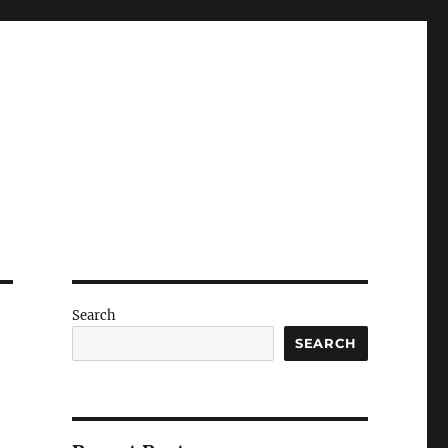
Search
SEARCH