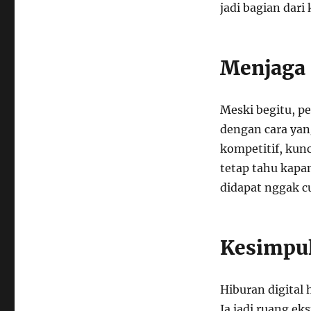
jadi bagian dari
Menjaga 
Meski begitu, pe
dengan cara yan
kompetitif, kun
tetap tahu kapa
didapat nggak c
Kesimpu
Hiburan digital 
Ia jadi ruang e