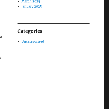
March 2025
January 2025
Categories
da
Uncategorized
a