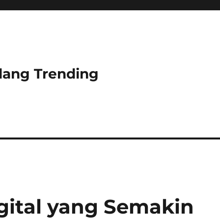
edang Trending
gital yang Semakin