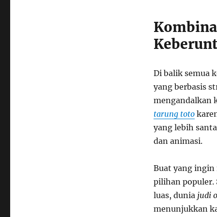
Kombinas
Keberun
Di balik semua 
yang berbasis s
mengandalkan k
tarung toto
karen
yang lebih sant
dan animasi.
Buat yang ingin
pilihan populer
luas, dunia
judi 
menunjukkan kal