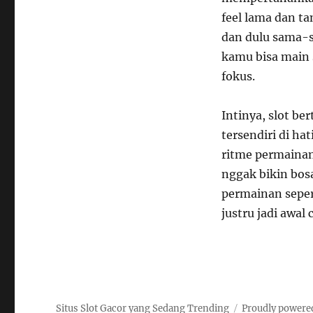
feel lama dan ta
dan dulu sama-
kamu bisa main 
fokus.
Intinya, slot be
tersendiri di ha
ritme permainan
nggak bikin bosa
permainan sepert
justru jadi awal
Situs Slot Gacor yang Sedang Trending
Proudly powere