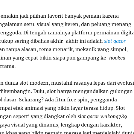
semakin jadi pilihan favorit banyak pemain karena
galaman seru, visual yang keren, dan peluang menang
nggoda. Di tengah ramainya platform permainan digita
cukup sering dibahas akhir-akhir ini adalah
slot gacor
an tanpa alasan, tema menarik, mekanik yang simpel,
inan yang cepat bikin siapa pun gampang ke-
hooked
ertama.
 dunia slot modern, mustahil rasanya lepas dari evolusi
s dikembangin. Dulu, slot hanya mengandalkan gulungan
l dasar. Sekarang? Ada fitur free spin, pengganda
pai efek animasi yang bikin layar terasa hidup. Slot
ngan seperti yang diangkat oleh
slot gacor wukong789
gaya visual yang dinamis, lengkap dengan karakter,
men khas yang bikin pemain merasa lagi menjelajahi duni