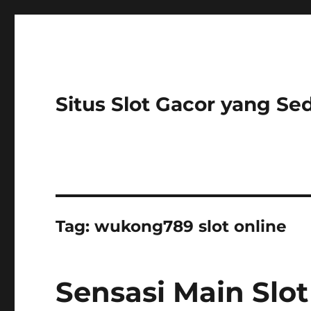
Situs Slot Gacor yang S
Tag:
wukong789 slot online
Sensasi Main Slo