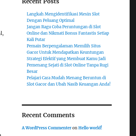
Recent Posts
Langkah Mengidentifikasi Mesin Slot
Dengan Peluang Optimal
Jangan Ragu Coba Peruntungan di Slot
l,
Online dan Nikmati Bonus Fantastis Setiap
Kali Putar
Pemain Berpengalaman Memilih Situs
Gacor Untuk Mendapatkan Keuntungan
Strategi Efektif yang Membuat Kamu Jadi
Pemenang Sejati di Slot Online Tanpa Rugi
Besar
Pelajari Cara Mudah Menang Beruntun di
Slot Gacor dan Ubah Nasib Keuangan Anda!
Recent Comments
A WordPress Commenter
on
Hello world!
a