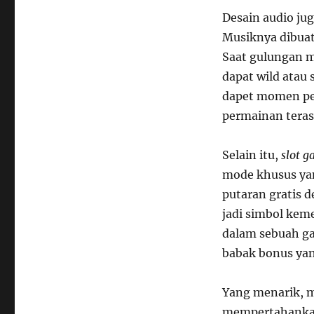
Desain audio jug
Musiknya dibuat
Saat gulungan mu
dapat wild atau 
dapet momen pent
permainan teras
Selain itu,
slot 
mode khusus yan
putaran gratis d
jadi simbol keme
dalam sebuah ga
babak bonus ya
Yang menarik, m
mempertahankan 