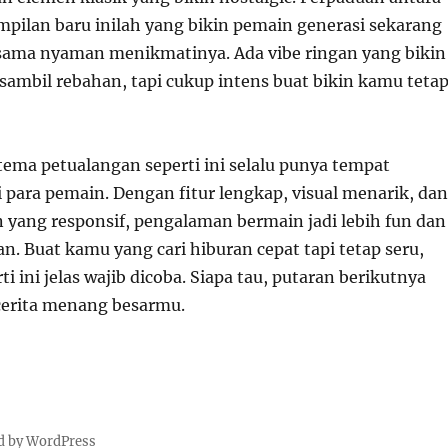
mpilan baru inilah yang bikin pemain generasi sekarang
sama nyaman menikmatinya. Ada vibe ringan yang bikin
sambil rebahan, tapi cukup intens buat bikin kamu teta
rtema petualangan seperti ini selalu punya tempat
ti para pemain. Dengan fitur lengkap, visual menarik, dan
 yang responsif, pengalaman bermain jadi lebih fun dan
n. Buat kamu yang cari hiburan cepat tapi tetap seru,
i ini jelas wajib dicoba. Siapa tau, putaran berikutnya
 cerita menang besarmu.
d by WordPress