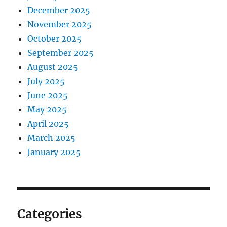
December 2025
November 2025
October 2025
September 2025
August 2025
July 2025
June 2025
May 2025
April 2025
March 2025
January 2025
Categories