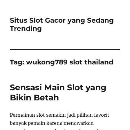
Situs Slot Gacor yang Sedang
Trending
Tag:
wukong789 slot thailand
Sensasi Main Slot yang
Bikin Betah
Permainan slot semakin jadi pilihan favorit
banyak pemain karena menawarkan