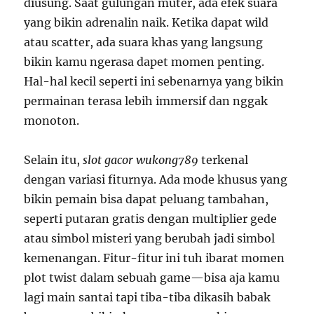
diusung. Saat gulungan muter, ada efek suara
yang bikin adrenalin naik. Ketika dapat wild
atau scatter, ada suara khas yang langsung
bikin kamu ngerasa dapet momen penting.
Hal-hal kecil seperti ini sebenarnya yang bikin
permainan terasa lebih immersif dan nggak
monoton.
Selain itu,
slot gacor wukong789
terkenal
dengan variasi fiturnya. Ada mode khusus yang
bikin pemain bisa dapat peluang tambahan,
seperti putaran gratis dengan multiplier gede
atau simbol misteri yang berubah jadi simbol
kemenangan. Fitur-fitur ini tuh ibarat momen
plot twist dalam sebuah game—bisa aja kamu
lagi main santai tapi tiba-tiba dikasih babak