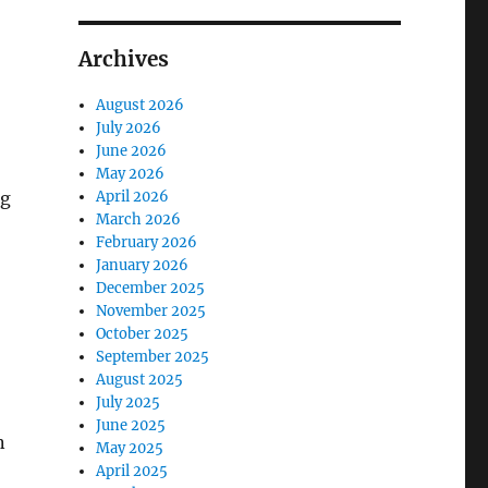
Archives
August 2026
July 2026
June 2026
May 2026
ng
April 2026
March 2026
February 2026
January 2026
December 2025
November 2025
October 2025
September 2025
August 2025
July 2025
June 2025
n
May 2025
April 2025