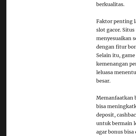
berkualitas.
Faktor penting l
slot gacor. Situ
menyesuaikan sel
dengan fitur bo
Selain itu, gam
kemenangan pema
leluasa menentu
besar.
Memanfaatkan bo
bisa meningkat
deposit, cashba
untuk bermain l
agar bonus bisa 