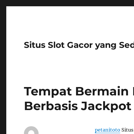
Situs Slot Gacor yang S
Tempat Bermain R
Berbasis Jackpot
petanitoto
Situs