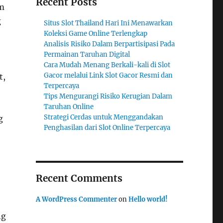
Recent Posts
am
g
Situs Slot Thailand Hari Ini Menawarkan
Koleksi Game Online Terlengkap
Analisis Risiko Dalam Berpartisipasi Pada
Permainan Taruhan Digital
Cara Mudah Menang Berkali-kali di Slot
Gacor melalui Link Slot Gacor Resmi dan
t,
Terpercaya
Tips Mengurangi Risiko Kerugian Dalam
Taruhan Online
Strategi Cerdas untuk Menggandakan
g
Penghasilan dari Slot Online Terpercaya
Recent Comments
A WordPress Commenter
on
Hello world!
ng