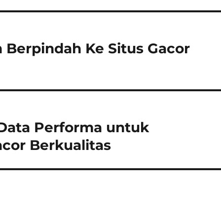
Berpindah Ke Situs Gacor
ata Performa untuk
acor Berkualitas