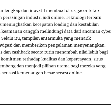
ur lengkap dan inovatif membuat situs gacor tetap
h persaingan industri judi online. Teknologi terbaru
 meningkatkan kecepatan loading dan kestabilan
m keamanan canggih melindungi data dari ancaman cybe
 Selain itu, tampilan antarmuka yang menarik
vigasi dan memberikan pengalaman menyenangkan.
 dan cashback secara rutin menambah nilai lebih bagi
komitmen terhadap kualitas dan kepercayaan, situs
kembang dan menjadi pilihan utama bagi mereka yang
 sensasi kemenangan besar secara online.