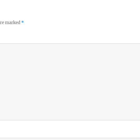
 are marked
*