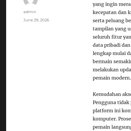
yang ingin mera
Author
admin
kecepatan dan 
Posted
June 29, 2026
serta peluang 
on
tampilan yang u
seluruh fitur y
data pribadi da
lengkap mulai d
bermain semakin 
melakukan upda
pemain modern.
Kemudahan akses
Pengguna tidak 
platform ini ko
komputer. Pros
pemain langsung