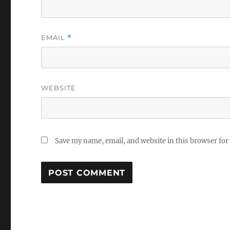
EMAIL
*
WEBSITE
Save my name, email, and website in this browser for