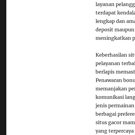
layanan pelangg
terdapat kendal
lengkap dan am
deposit maupun 
meningkatkan p
Keberhasilan sit
pelayanan terba
berlapis memasti
Penawaran bonus
memanjakan pema
komunikasi lang
jenis permainan
berbagai prefere
situs gacor mam
yang terpercaya 