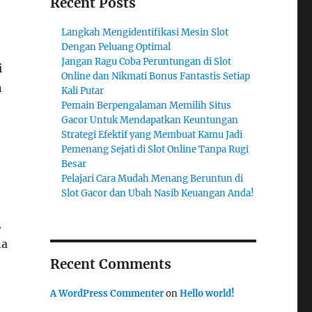
Recent Posts
Langkah Mengidentifikasi Mesin Slot
Dengan Peluang Optimal
Jangan Ragu Coba Peruntungan di Slot
i
Online dan Nikmati Bonus Fantastis Setiap
n
Kali Putar
Pemain Berpengalaman Memilih Situs
Gacor Untuk Mendapatkan Keuntungan
Strategi Efektif yang Membuat Kamu Jadi
Pemenang Sejati di Slot Online Tanpa Rugi
Besar
Pelajari Cara Mudah Menang Beruntun di
Slot Gacor dan Ubah Nasib Keuangan Anda!
.
na
Recent Comments
A WordPress Commenter
on
Hello world!