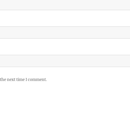
 the next time I comment.