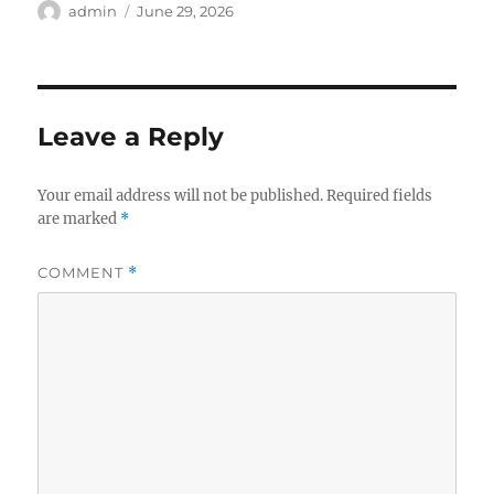
Author
Posted
admin
June 29, 2026
on
Leave a Reply
Your email address will not be published.
Required fields
are marked
*
COMMENT
*