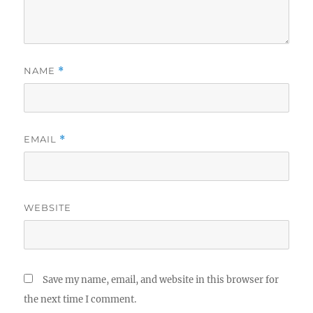
NAME
*
EMAIL
*
WEBSITE
Save my name, email, and website in this browser for
the next time I comment.