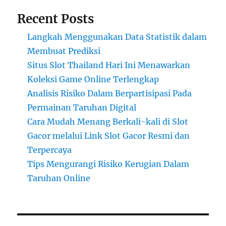
Recent Posts
Langkah Menggunakan Data Statistik dalam
Membuat Prediksi
Situs Slot Thailand Hari Ini Menawarkan
Koleksi Game Online Terlengkap
Analisis Risiko Dalam Berpartisipasi Pada
Permainan Taruhan Digital
Cara Mudah Menang Berkali-kali di Slot
Gacor melalui Link Slot Gacor Resmi dan
Terpercaya
Tips Mengurangi Risiko Kerugian Dalam
Taruhan Online