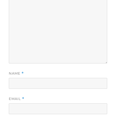
NAME
*
EMAIL
*