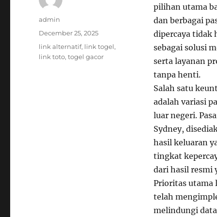
pilihan utama 
Author
admin
dan berbagai pas
Posted
December 25, 2025
dipercaya tidak 
on
Tags
link alternatif
,
link togel
,
sebagai solusi 
link toto
,
togel gacor
serta layanan p
tanpa henti.
Salah satu keun
adalah variasi 
luar negeri. Pas
Sydney, disedia
hasil keluaran 
tingkat keperca
dari hasil resmi 
Prioritas utama
telah mengimple
melindungi data