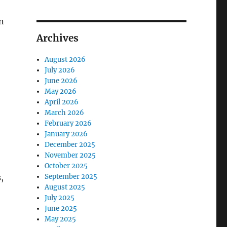
n
Archives
August 2026
July 2026
June 2026
May 2026
April 2026
March 2026
February 2026
January 2026
December 2025
November 2025
October 2025
,
September 2025
August 2025
July 2025
June 2025
May 2025