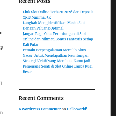
Recent Posts
Link Slot Online Terbaru 2026 dan Deposit
QRIS Minimal 5K
Langkah Mengidentifikasi Mesin Slot
,
Dengan Peluang Optimal
am
Jangan Ragu Coba Peruntungan di Slot
Online dan Nikmati Bonus Fantastis Setiap
Kali Putar
ap
Pemain Berpengalaman Memilih Situs
Gacor Untuk Mendapatkan Keuntungan
Strategi Efektif yang Membuat Kamu Jadi
Pemenang Sejati di Slot Online Tanpa Rugi
Besar
l
Recent Comments
A WordPress Commenter
on
Hello world!
em