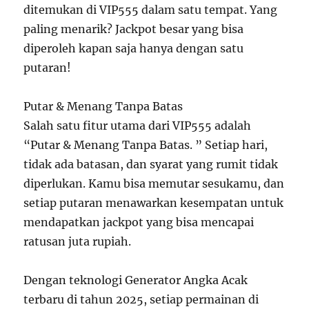
ditemukan di VIP555 dalam satu tempat. Yang
paling menarik? Jackpot besar yang bisa
diperoleh kapan saja hanya dengan satu
putaran!
Putar & Menang Tanpa Batas
Salah satu fitur utama dari VIP555 adalah
“Putar & Menang Tanpa Batas. ” Setiap hari,
tidak ada batasan, dan syarat yang rumit tidak
diperlukan. Kamu bisa memutar sesukamu, dan
setiap putaran menawarkan kesempatan untuk
mendapatkan jackpot yang bisa mencapai
ratusan juta rupiah.
Dengan teknologi Generator Angka Acak
terbaru di tahun 2025, setiap permainan di