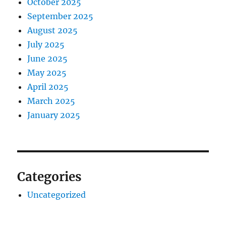
October 2025
September 2025
August 2025
July 2025
June 2025
May 2025
April 2025
March 2025
January 2025
Categories
Uncategorized