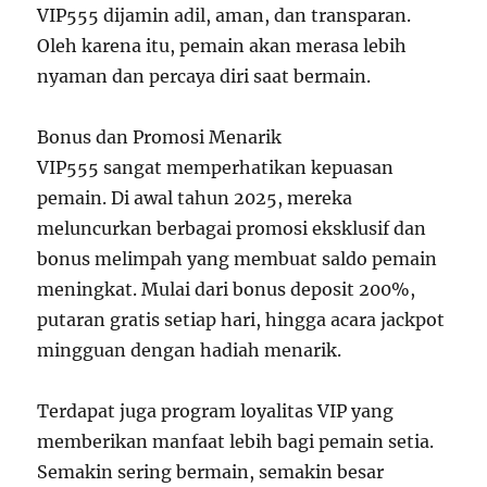
VIP555 dijamin adil, aman, dan transparan.
Oleh karena itu, pemain akan merasa lebih
nyaman dan percaya diri saat bermain.
Bonus dan Promosi Menarik
VIP555 sangat memperhatikan kepuasan
pemain. Di awal tahun 2025, mereka
meluncurkan berbagai promosi eksklusif dan
bonus melimpah yang membuat saldo pemain
meningkat. Mulai dari bonus deposit 200%,
putaran gratis setiap hari, hingga acara jackpot
mingguan dengan hadiah menarik.
Terdapat juga program loyalitas VIP yang
memberikan manfaat lebih bagi pemain setia.
Semakin sering bermain, semakin besar