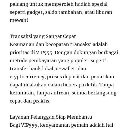
peluang untuk memperoleh hadiah spesial
seperti gadget, saldo tambahan, atau liburan
mewah!
Transaksi yang Sangat Cepat
Keamanan dan kecepatan transaksi adalah
prioritas di VIP555. Dengan dukungan berbagai
metode pembayaran yang populer, seperti
transfer bank lokal, e-wallet, dan
cryptocurrency, proses deposit dan penarikan
dapat dilakukan dalam beberapa detik. Tanpa
kerumitan, tanpa antrean, semua berlangsung
cepat dan praktis.
Layanan Pelanggan Siap Membantu
Bagi VIP555, kenyamanan pemain adalah hal