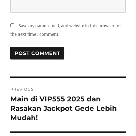
Save my name, email, and website in this browser for
the next time I comment.
Post
PREVIOUS
navigation
Main di VIP555 2025 dan
Previous
post:
Rasakan Jackpot Gede Lebih
Mudah!