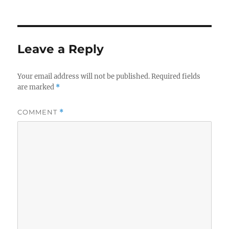
on
Leave a Reply
Your email address will not be published.
Required fields
are marked
*
COMMENT
*