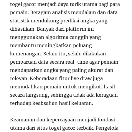
togel gacor menjadi daya tarik utama bagi para
pemain. Beragam analisis mendalam dan data
statistik mendukung prediksi angka yang
dihasilkan. Banyak dari platform ini
menggunakan algoritma canggih yang
membantu meningkatkan peluang
kemenangan. Selain itu, selalu dilakukan
pembaruan data secara real-time agar pemain
mendapatkan angka yang paling akurat dan
relevan. Keberadaan fitur live draw juga
memudahkan pemain untuk mengikuti hasil
secara langsung, sehingga tidak ada keraguan
terhadap keabsahan hasil keluaran.
Keamanan dan kepercayaan menjadi fondasi
utama dari situs togel gacor terbaik. Pengelola