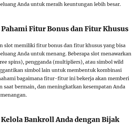
luang Anda untuk meraih keuntungan lebih besar.
 Pahami Fitur Bonus dan Fitur Khusus
 slot memiliki fitur bonus dan fitur khusus yang bisa
eluang Anda untuk menang. Beberapa slot menawarkan
free spins), pengganda (multipliers), atau simbol wild
ggantikan simbol lain untuk membentuk kombinasi
hami bagaimana fitur-fitur ini bekerja akan memberi
n saat bermain, dan meningkatkan kesempatan Anda
emenangan.
 Kelola Bankroll Anda dengan Bijak