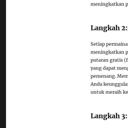
meningkatkan pe
Langkah 2:
Setiap permainan
meningkatkan p
putaran gratis (
yang dapat men
pemenang. Mema
Anda keunggula
untuk meraih k
Langkah 3: