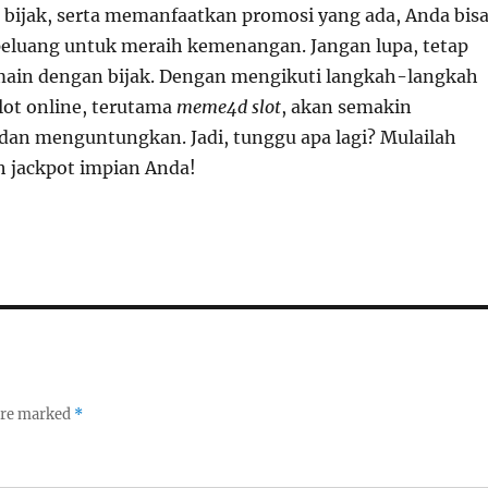
 bijak, serta memanfaatkan promosi yang ada, Anda bis
eluang untuk meraih kemenangan. Jangan lupa, tetap
main dengan bijak. Dengan mengikuti langkah-langkah
lot online, terutama
meme4d slot
, akan semakin
n menguntungkan. Jadi, tunggu apa lagi? Mulailah
h jackpot impian Anda!
 are marked
*