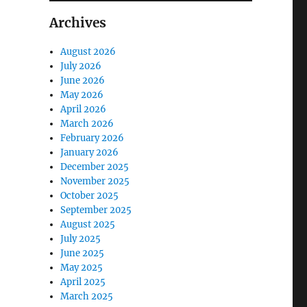
Archives
August 2026
July 2026
June 2026
May 2026
April 2026
March 2026
February 2026
January 2026
December 2025
November 2025
October 2025
September 2025
August 2025
July 2025
June 2025
May 2025
April 2025
March 2025