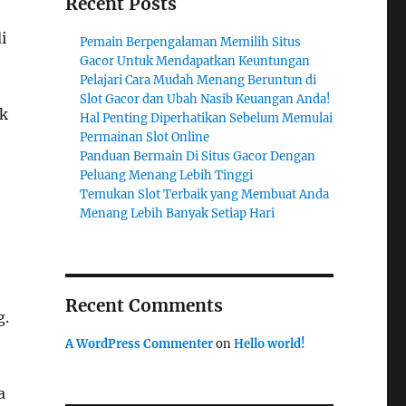
Recent Posts
i
Pemain Berpengalaman Memilih Situs
Gacor Untuk Mendapatkan Keuntungan
Pelajari Cara Mudah Menang Beruntun di
Slot Gacor dan Ubah Nasib Keuangan Anda!
k
Hal Penting Diperhatikan Sebelum Memulai
Permainan Slot Online
Panduan Bermain Di Situs Gacor Dengan
Peluang Menang Lebih Tinggi
Temukan Slot Terbaik yang Membuat Anda
Menang Lebih Banyak Setiap Hari
Recent Comments
g.
A WordPress Commenter
on
Hello world!
a