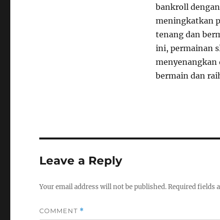
bankroll dengan
meningkatkan p
tenang dan ber
ini, permainan s
menyenangkan da
bermain dan rai
Leave a Reply
Your email address will not be published.
Required fields
COMMENT
*