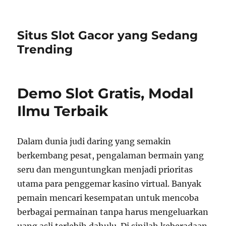
Situs Slot Gacor yang Sedang
Trending
Demo Slot Gratis, Modal
Ilmu Terbaik
Dalam dunia judi daring yang semakin
berkembang pesat, pengalaman bermain yang
seru dan menguntungkan menjadi prioritas
utama para penggemar kasino virtual. Banyak
pemain mencari kesempatan untuk mencoba
berbagai permainan tanpa harus mengeluarkan