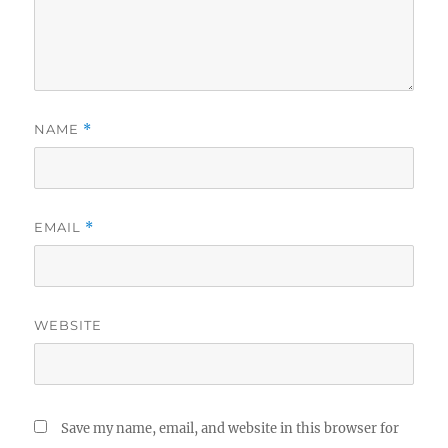
NAME
*
EMAIL
*
WEBSITE
Save my name, email, and website in this browser for