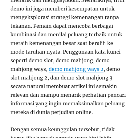
menarik dan mengasyikkan. Menariknya, fitur
demo ini juga memberi kesempatan untuk
mengeksplorasi strategi kemenangan tanpa
tekanan. Pemain dapat mencoba berbagai
kombinasi dan menilai peluang terbaik untuk
meraih kemenangan besar saat beralih ke
mode taruhan nyata. Penggunaan kata kunci
seperti demo slot, demo mahjong, demo
mahjong ways,
demo mahjong ways 2
, demo
slot mahjong 2, dan demo slot mahjong 3
secara natural membuat artikel ini semakin
relevan dan mampu menarik perhatian pencari
informasi yang ingin memaksimalkan peluang
mereka di dunia perjudian online.
Dengan semua keunggulan tersebut, tidak