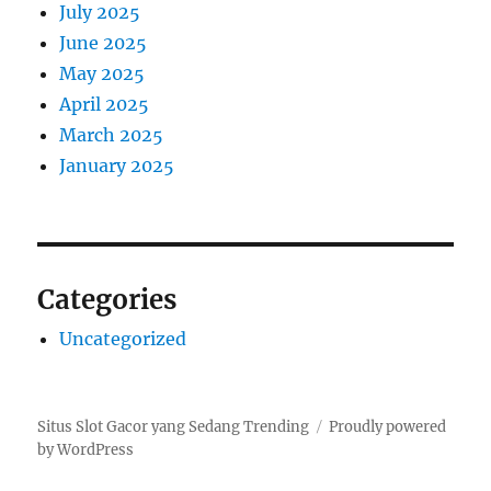
July 2025
June 2025
May 2025
April 2025
March 2025
January 2025
Categories
Uncategorized
Situs Slot Gacor yang Sedang Trending
Proudly powered
by WordPress