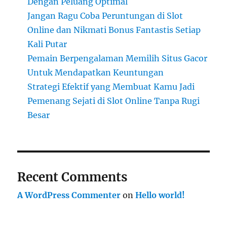
Dengan Peluang Optimal
Jangan Ragu Coba Peruntungan di Slot
Online dan Nikmati Bonus Fantastis Setiap
Kali Putar
Pemain Berpengalaman Memilih Situs Gacor
Untuk Mendapatkan Keuntungan
Strategi Efektif yang Membuat Kamu Jadi
Pemenang Sejati di Slot Online Tanpa Rugi
Besar
Recent Comments
A WordPress Commenter
on
Hello world!