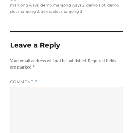
on
mahjong ways
,
demo mahjong ways 2
,
demo slot
,
demo
slot mahjong 2
,
demo slot mahjong 3
Leave a Reply
Your email address will not be published.
Required fields
are marked
*
COMMENT
*