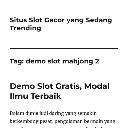
Situs Slot Gacor yang Sedang
Trending
Tag:
demo slot mahjong 2
Demo Slot Gratis, Modal
Ilmu Terbaik
Dalam dunia judi daring yang semakin
berkembang pesat, pengalaman bermain yang