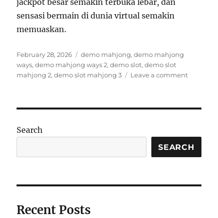
jackpot besar semakin terbuka lebar, dan
sensasi bermain di dunia virtual semakin
memuaskan.
Posted
Tags
February 28, 2026
demo mahjong
,
demo mahjong
on
ways
,
demo mahjong ways 2
,
demo slot
,
demo slot
on
mahjong 2
,
demo slot mahjong 3
Leave a comment
Demo
Slot
Gratis,
Modal
Ilmu
Search
Terbaik
SEARCH
Recent Posts