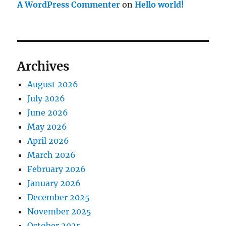
A WordPress Commenter
on
Hello world!
Archives
August 2026
July 2026
June 2026
May 2026
April 2026
March 2026
February 2026
January 2026
December 2025
November 2025
October 2025