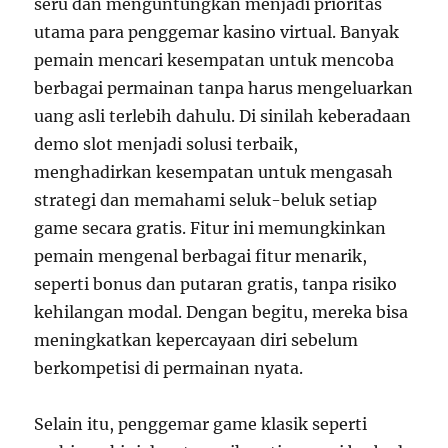
seru dan menguntungkan menjadi prioritas
utama para penggemar kasino virtual. Banyak
pemain mencari kesempatan untuk mencoba
berbagai permainan tanpa harus mengeluarkan
uang asli terlebih dahulu. Di sinilah keberadaan
demo slot menjadi solusi terbaik,
menghadirkan kesempatan untuk mengasah
strategi dan memahami seluk-beluk setiap
game secara gratis. Fitur ini memungkinkan
pemain mengenal berbagai fitur menarik,
seperti bonus dan putaran gratis, tanpa risiko
kehilangan modal. Dengan begitu, mereka bisa
meningkatkan kepercayaan diri sebelum
berkompetisi di permainan nyata.
Selain itu, penggemar game klasik seperti