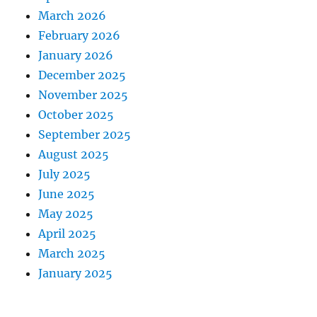
March 2026
February 2026
January 2026
December 2025
November 2025
October 2025
September 2025
August 2025
July 2025
June 2025
May 2025
April 2025
March 2025
January 2025