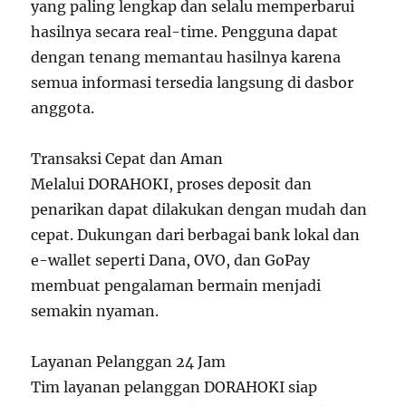
yang paling lengkap dan selalu memperbarui
hasilnya secara real-time. Pengguna dapat
dengan tenang memantau hasilnya karena
semua informasi tersedia langsung di dasbor
anggota.
Transaksi Cepat dan Aman
Melalui DORAHOKI, proses deposit dan
penarikan dapat dilakukan dengan mudah dan
cepat. Dukungan dari berbagai bank lokal dan
e-wallet seperti Dana, OVO, dan GoPay
membuat pengalaman bermain menjadi
semakin nyaman.
Layanan Pelanggan 24 Jam
Tim layanan pelanggan DORAHOKI siap