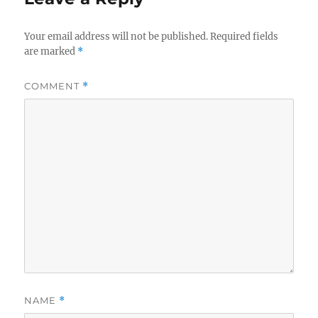
Your email address will not be published.
Required fields
are marked
*
COMMENT
*
NAME
*