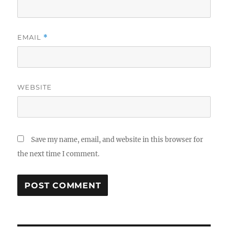
EMAIL
*
WEBSITE
Save my name, email, and website in this browser for
the next time I comment.