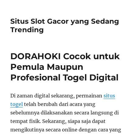
Situs Slot Gacor yang Sedang
Trending
DORAHOKI Cocok untuk
Pemula Maupun
Profesional Togel Digital
Di zaman digital sekarang, permainan
situs
togel
telah berubah dari acara yang
sebelumnya dilaksanakan secara langsung di
tempat fisik. Sekarang, siapa saja dapat
mengikutinya secara online dengan cara yang